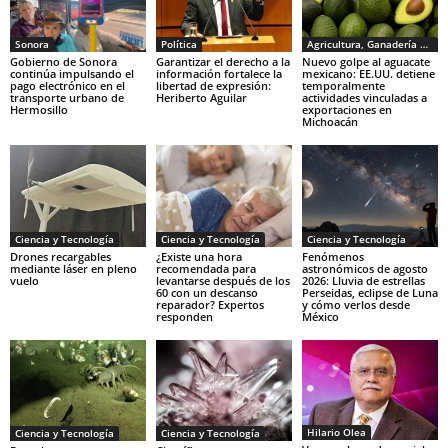
Sonora
Política
Agricultura, Ganadería y Pesca
Gobierno de Sonora
Garantizar el derecho a la
Nuevo golpe al aguacate
continúa impulsando el
información fortalece la
mexicano: EE.UU. detiene
pago electrónico en el
libertad de expresión:
temporalmente
transporte urbano de
Heriberto Aguilar
actividades vinculadas a
Hermosillo
exportaciones en
Michoacán
Ciencia y Tecnología
Ciencia y Tecnología
Ciencia y Tecnología
Drones recargables
¿Existe una hora
Fenómenos
mediante láser en pleno
recomendada para
astronómicos de agosto
vuelo
levantarse después de los
2026: Lluvia de estrellas
60 con un descanso
Perseidas, eclipse de Luna
reparador? Expertos
y cómo verlos desde
responden
México
Hilario Olea
Ciencia y Tecnología
Ciencia y Tecnología