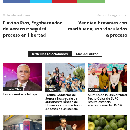
Artículo anterior
Artículo siguiente
Flavino Rios, Exgobernador
Vendian brownies con
de Veracruz seguirá
marihuana; son vinculados
proceso en libertad
a proceso
Artículos relacionados
Más del autor
Hilario Olea
Sonora
Sonora
Las encuestas a la baja
Facilita Gobierno de
Alumna de la Universidad
Sonora hospedaje de
Tecnológica de SLRC
alumnos foráneos de
realiza estancia
Unisierra con directorio
académica en la UNAM
de casas de asistencia