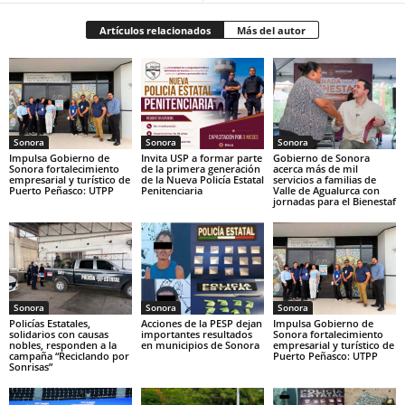
Artículos relacionados
Más del autor
Sonora
Sonora
Sonora
Impulsa Gobierno de
Invita USP a formar parte
Gobierno de Sonora
Sonora fortalecimiento
de la primera generación
acerca más de mil
empresarial y turístico de
de la Nueva Policía Estatal
servicios a familias de
Puerto Peñasco: UTPP
Penitenciaria
Valle de Agualurca con
jornadas para el Bienestaf
Sonora
Sonora
Sonora
Policías Estatales,
Acciones de la PESP dejan
Impulsa Gobierno de
solidarios con causas
importantes resultados
Sonora fortalecimiento
nobles, responden a la
en municipios de Sonora
empresarial y turístico de
campaña “Reciclando por
Puerto Peñasco: UTPP
Sonrisas”