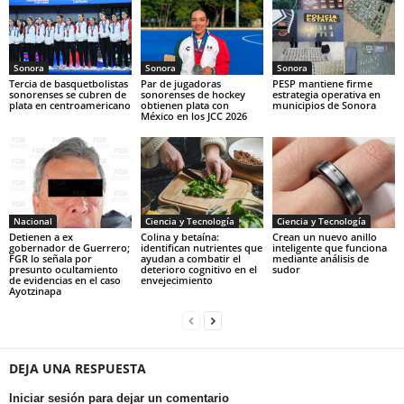
Sonora
Sonora
Sonora
Tercia de basquetbolistas
Par de jugadoras
PESP mantiene firme
sonorenses se cubren de
sonorenses de hockey
estrategia operativa en
plata en centroamericano
obtienen plata con
municipios de Sonora
México en los JCC 2026
Nacional
Ciencia y Tecnología
Ciencia y Tecnología
Detienen a ex
Colina y betaína:
Crean un nuevo anillo
gobernador de Guerrero;
identifican nutrientes que
inteligente que funciona
FGR lo señala por
ayudan a combatir el
mediante análisis de
presunto ocultamiento
deterioro cognitivo en el
sudor
de evidencias en el caso
envejecimiento
Ayotzinapa
DEJA UNA RESPUESTA
Iniciar sesión para dejar un comentario