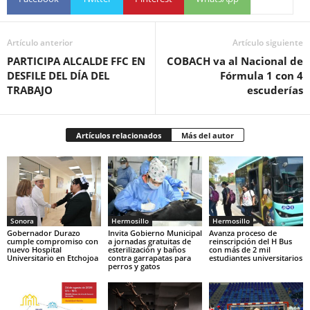
Artículo anterior
Artículo siguiente
PARTICIPA ALCALDE FFC EN
COBACH va al Nacional de
DESFILE DEL DÍA DEL
Fórmula 1 con 4
TRABAJO
escuderías
Artículos relacionados
Más del autor
Sonora
Hermosillo
Hermosillo
Gobernador Durazo
Invita Gobierno Municipal
Avanza proceso de
cumple compromiso con
a jornadas gratuitas de
reinscripción del H Bus
nuevo Hospital
esterilización y baños
con más de 2 mil
Universitario en Etchojoa
contra garrapatas para
estudiantes universitarios
perros y gatos