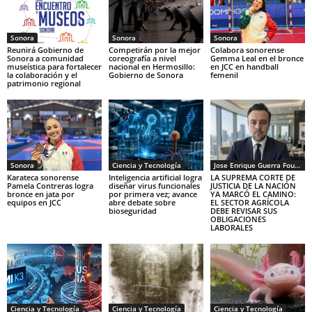
Sonora
Sonora
Sonora
Reunirá Gobierno de
Competirán por la mejor
Colabora sonorense
Sonora a comunidad
coreografía a nivel
Gemma Leal en el bronce
museística para fortalecer
nacional en Hermosillo:
en JCC en handball
la colaboración y el
Gobierno de Sonora
femenil
patrimonio regional
Sonora
Ciencia y Tecnología
Jose Enrique Guerra Fourcade
Karateca sonorense
Inteligencia artificial logra
LA SUPREMA CORTE DE
Pamela Contreras logra
diseñar virus funcionales
JUSTICIA DE LA NACIÓN
bronce en jata por
por primera vez; avance
YA MARCÓ EL CAMINO:
equipos en JCC
abre debate sobre
EL SECTOR AGRÍCOLA
bioseguridad
DEBE REVISAR SUS
OBLIGACIONES
LABORALES
Ciencia y Tecnología
Ciencia y Tecnología
Ciencia y Tecnología