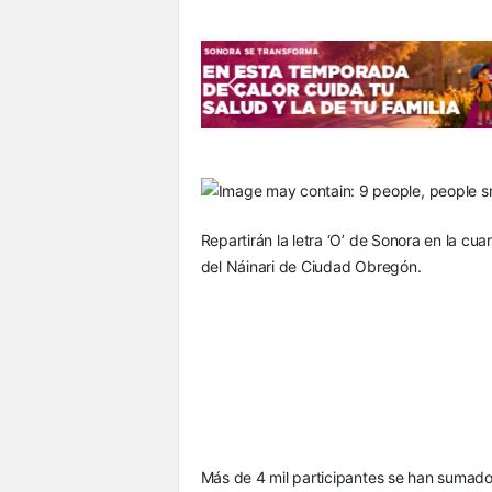
S
o
n
o
r
a
Repartirán la letra ‘O’ de Sonora en la cu
del Náinari de Ciudad Obregón.
Más de 4 mil participantes se han sumado