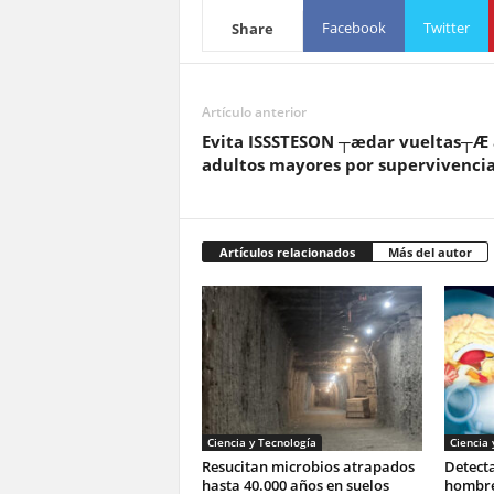
Facebook
Twitter
Share
Artículo anterior
Evita ISSSTESON ┬ædar vueltas┬Æ 
adultos mayores por supervivenci
Artículos relacionados
Más del autor
Ciencia y Tecnología
Ciencia 
Resucitan microbios atrapados
Detecta
hasta 40.000 años en suelos
hombre