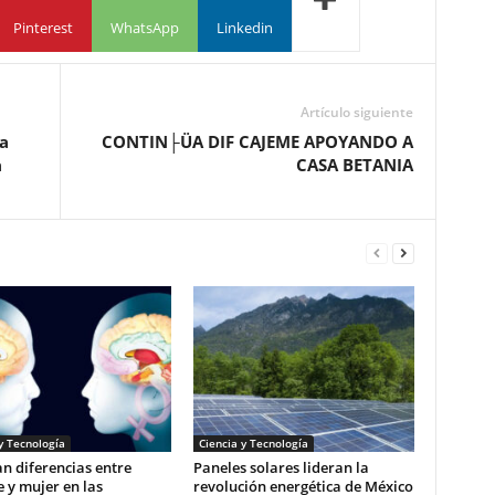
Pinterest
WhatsApp
Linkedin
Artículo siguiente
a
CONTIN├ÜA DIF CAJEME APOYANDO A
a
CASA BETANIA
y Tecnología
Ciencia y Tecnología
n diferencias entre
Paneles solares lideran la
 y mujer en las
revolución energética de México