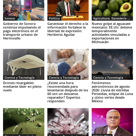
Sonora
Política
Agricultura, Ganadería y Pesca
Gobierno de Sonora
Garantizar el derecho a la
Nuevo golpe al aguacate
continúa impulsando el
información fortalece la
mexicano: EE.UU. detiene
pago electrónico en el
libertad de expresión:
temporalmente
transporte urbano de
Heriberto Aguilar
actividades vinculadas a
Hermosillo
exportaciones en
Michoacán
Ciencia y Tecnología
Ciencia y Tecnología
Ciencia y Tecnología
Drones recargables
¿Existe una hora
Fenómenos
mediante láser en pleno
recomendada para
astronómicos de agosto
vuelo
levantarse después de los
2026: Lluvia de estrellas
60 con un descanso
Perseidas, eclipse de Luna
reparador? Expertos
y cómo verlos desde
responden
México
Hilario Olea