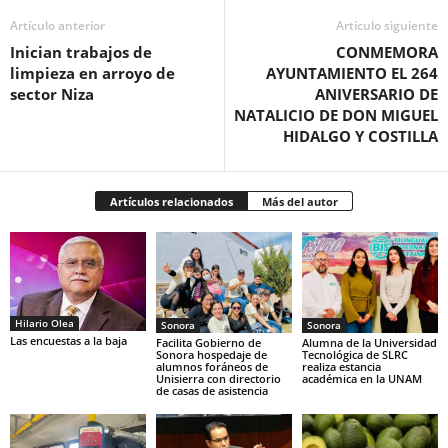
Artículo anterior
Artículo siguiente
Inician trabajos de
CONMEMORA
limpieza en arroyo de
AYUNTAMIENTO EL 264
sector Niza
ANIVERSARIO DE
NATALICIO DE DON MIGUEL
HIDALGO Y COSTILLA
Artículos relacionados
Más del autor
Hilario Olea
Sonora
Sonora
Las encuestas a la baja
Facilita Gobierno de
Alumna de la Universidad
Sonora hospedaje de
Tecnológica de SLRC
alumnos foráneos de
realiza estancia
Unisierra con directorio
académica en la UNAM
de casas de asistencia