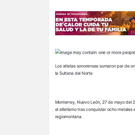
S
o
n
o
r
a
Los atletas sonorenses sumaron par de or
la Sultana del Norte
Monterrey, Nuevo León, 27 de mayo del 20
el atletismo tras conquistar ocho metales 
regiomontana.