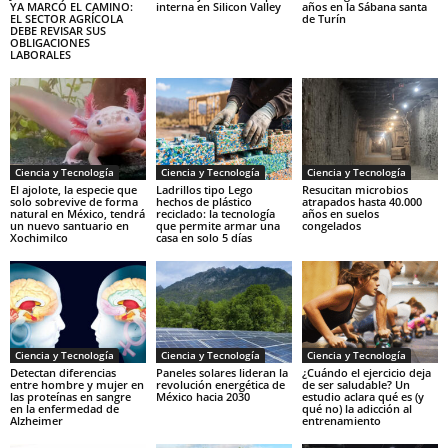
YA MARCÓ EL CAMINO:
interna en Silicon Valley
años en la Sábana santa
EL SECTOR AGRÍCOLA
de Turín
DEBE REVISAR SUS
OBLIGACIONES
LABORALES
Ciencia y Tecnología
Ciencia y Tecnología
Ciencia y Tecnología
El ajolote, la especie que
Ladrillos tipo Lego
Resucitan microbios
solo sobrevive de forma
hechos de plástico
atrapados hasta 40.000
natural en México, tendrá
reciclado: la tecnología
años en suelos
un nuevo santuario en
que permite armar una
congelados
Xochimilco
casa en solo 5 días
Ciencia y Tecnología
Ciencia y Tecnología
Ciencia y Tecnología
Detectan diferencias
Paneles solares lideran la
¿Cuándo el ejercicio deja
entre hombre y mujer en
revolución energética de
de ser saludable? Un
las proteínas en sangre
México hacia 2030
estudio aclara qué es (y
en la enfermedad de
qué no) la adicción al
Alzheimer
entrenamiento