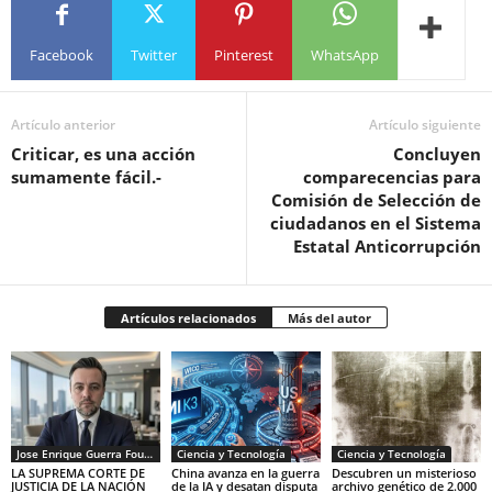
Facebook
Twitter
Pinterest
WhatsApp
Artículo anterior
Artículo siguiente
Criticar, es una acción
Concluyen
sumamente fácil.-
comparecencias para
Comisión de Selección de
ciudadanos en el Sistema
Estatal Anticorrupción
Artículos relacionados
Más del autor
Jose Enrique Guerra Fourcade
Ciencia y Tecnología
Ciencia y Tecnología
LA SUPREMA CORTE DE
China avanza en la guerra
Descubren un misterioso
JUSTICIA DE LA NACIÓN
de la IA y desatan disputa
archivo genético de 2.000