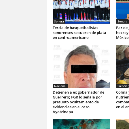
Sonora
Sonora
Tercia de basquetbolistas
Par de
sonorenses se cubren de plata
hockey 
en centroamericano
México 
Nacional
Ciencia 
Detienen a ex gobernador de
Colina 
Guerrero; FGR lo señala por
nutrie
presunto ocultamiento de
combati
evidencias en el caso
en el e
Ayotzinapa