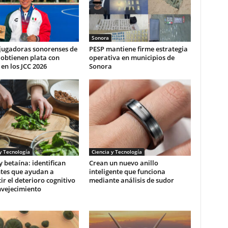
Sonora
 jugadoras sonorenses de
PESP mantiene firme estrategia
obtienen plata con
operativa en municipios de
en los JCC 2026
Sonora
y Tecnología
Ciencia y Tecnología
y betaína: identifican
Crean un nuevo anillo
ntes que ayudan a
inteligente que funciona
r el deterioro cognitivo
mediante análisis de sudor
nvejecimiento