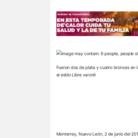
S
o
n
o
r
a
Fueron dos de plata y cuatro bronces en la
el estilo Libre varonil
Monterrey, Nuevo León, 2 de junio del 201