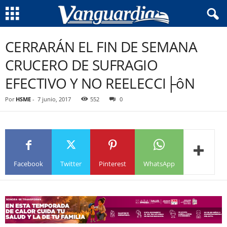
CERRARÁN EL FIN DE SEMANA
CRUCERO DE SUFRAGIO
EFECTIVO Y NO REELECCI├ôN
Por
HSME
-
7 junio, 2017
552
0
Facebook
Twitter
Pinterest
WhatsApp