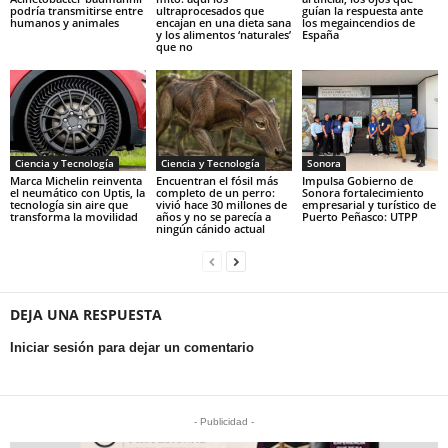
podría transmitirse entre
ultraprocesados que
guían la respuesta ante
humanos y animales
encajan en una dieta sana
los megaincendios de
y los alimentos ‘naturales’
España
que no
Ciencia y Tecnología
Ciencia y Tecnología
Sonora
Marca Michelin reinventa
Encuentran el fósil más
Impulsa Gobierno de
el neumático con Uptis, la
completo de un perro:
Sonora fortalecimiento
tecnología sin aire que
vivió hace 30 millones de
empresarial y turístico de
transforma la movilidad
años y no se parecía a
Puerto Peñasco: UTPP
ningún cánido actual
DEJA UNA RESPUESTA
Iniciar sesión para dejar un comentario
- Publicidad -