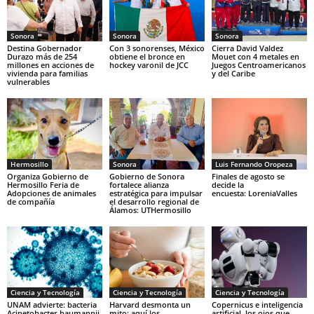
Sonora
Sonora
Sonora
Destina Gobernador
Con 3 sonorenses, México
Cierra David Valdez
Durazo más de 254
obtiene el bronce en
Mouet con 4 metales en
millones en acciones de
hockey varonil de JCC
Juegos Centroamericanos
vivienda para familias
y del Caribe
vulnerables
Hermosillo
Sonora
Luis Fernando Oropeza
Organiza Gobierno de
Gobierno de Sonora
Finales de agosto se
Hermosillo Feria de
fortalece alianza
decide la
Adopciones de animales
estratégica para impulsar
encuesta: LoreniaValles
de compañía
el desarrollo regional de
Álamos: UTHermosillo
Ciencia y Tecnología
Ciencia y Tecnología
Ciencia y Tecnología
UNAM advierte: bacteria
Harvard desmonta un
Copernicus e inteligencia
Acinetobacter baumannii
mito: aquí los
artificial, los ojos que