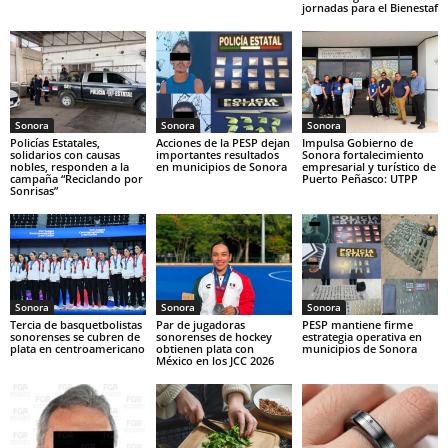
jornadas para el Bienestaf
Sonora
Sonora
Sonora
Policías Estatales,
Acciones de la PESP dejan
Impulsa Gobierno de
solidarios con causas
importantes resultados
Sonora fortalecimiento
nobles, responden a la
en municipios de Sonora
empresarial y turístico de
campaña “Reciclando por
Puerto Peñasco: UTPP
Sonrisas”
Sonora
Sonora
Sonora
Tercia de basquetbolistas
Par de jugadoras
PESP mantiene firme
sonorenses se cubren de
sonorenses de hockey
estrategia operativa en
plata en centroamericano
obtienen plata con
municipios de Sonora
México en los JCC 2026