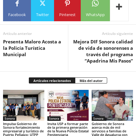
Facebook
Twitter
Pinterest
WhatsApp
Artículo anterior
Artículo siguiente
Presenta Maloro Acosta a
Mejora DIF Sonora calidad
la Policía Turística
de vida de sonorenses a
Municipal
través del programa
“Apadrina Mis Pasos”
Artículos relacionados
Más del autor
Sonora
Sonora
Sonora
Impulsa Gobierno de
Invita USP a formar parte
Gobierno de Sonora
Sonora fortalecimiento
de la primera generación
acerca más de mil
empresarial y turístico de
de la Nueva Policía Estatal
servicios a familias de
Puerto Peñasco: UTPP
Penitenciaria
Valle de Agualurca con