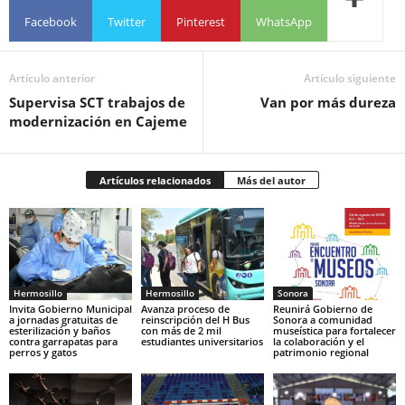
Facebook
Twitter
Pinterest
WhatsApp
Artículo anterior
Artículo siguiente
Supervisa SCT trabajos de
Van por más dureza
modernización en Cajeme
Artículos relacionados
Más del autor
Hermosillo
Hermosillo
Sonora
Invita Gobierno Municipal
Avanza proceso de
Reunirá Gobierno de
a jornadas gratuitas de
reinscripción del H Bus
Sonora a comunidad
esterilización y baños
con más de 2 mil
museística para fortalecer
contra garrapatas para
estudiantes universitarios
la colaboración y el
perros y gatos
patrimonio regional