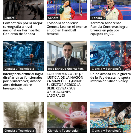
Sonora
Sonora
Sonora
Competirán por la mejor
Colabora sonorense
Karateca sonorense
coreografía a nivel
Gemma Leal en el bronce
Pamela Contreras logra
nacional en Hermosillo:
en JCC en handball
bronce en jata por
Gobierno de Sonora
femenil
equipos en JCC
Ciencia y Tecnología
Jose Enrique Guerra Fourcade
Ciencia y Tecnología
Inteligencia artificial logra
LA SUPREMA CORTE DE
China avanza en la guerra
diseñar virus funcionales
JUSTICIA DE LA NACIÓN
de la IA y desatan disputa
por primera vez; avance
YA MARCÓ EL CAMINO:
interna en Silicon Valley
abre debate sobre
EL SECTOR AGRÍCOLA
bioseguridad
DEBE REVISAR SUS
OBLIGACIONES
LABORALES
Ciencia y Tecnología
Ciencia y Tecnología
Ciencia y Tecnología