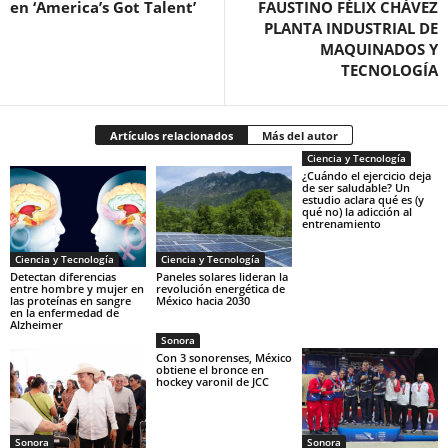
en ‘America’s Got Talent’
FAUSTINO FÉLIX CHÁVEZ
PLANTA INDUSTRIAL DE
MAQUINADOS Y
TECNOLOGÍA
Artículos relacionados
Más del autor
Ciencia y Tecnología
¿Cuándo el ejercicio deja
de ser saludable? Un
estudio aclara qué es (y
qué no) la adicción al
entrenamiento
Ciencia y Tecnología
Ciencia y Tecnología
Detectan diferencias
Paneles solares lideran la
entre hombre y mujer en
revolución energética de
las proteínas en sangre
México hacia 2030
en la enfermedad de
Alzheimer
Sonora
Con 3 sonorenses, México
obtiene el bronce en
hockey varonil de JCC
Sonora
Sonora