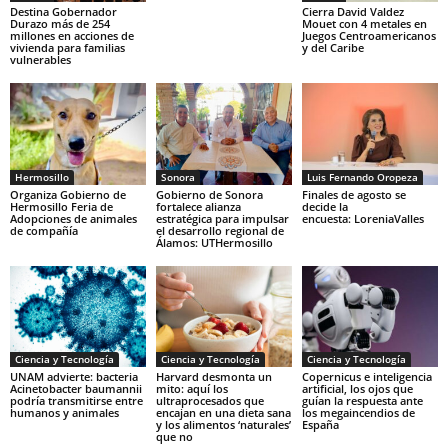
Destina Gobernador
Cierra David Valdez
Durazo más de 254
Mouet con 4 metales en
millones en acciones de
Juegos Centroamericanos
vivienda para familias
y del Caribe
vulnerables
Hermosillo
Sonora
Luis Fernando Oropeza
Organiza Gobierno de
Gobierno de Sonora
Finales de agosto se
Hermosillo Feria de
fortalece alianza
decide la
Adopciones de animales
estratégica para impulsar
encuesta: LoreniaValles
de compañía
el desarrollo regional de
Álamos: UTHermosillo
Ciencia y Tecnología
Ciencia y Tecnología
Ciencia y Tecnología
UNAM advierte: bacteria
Harvard desmonta un
Copernicus e inteligencia
Acinetobacter baumannii
mito: aquí los
artificial, los ojos que
podría transmitirse entre
ultraprocesados que
guían la respuesta ante
humanos y animales
encajan en una dieta sana
los megaincendios de
y los alimentos ‘naturales’
España
que no