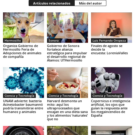
Artículos relacionados
Más del autor
Hermosillo
Sonora
Luis Fernando Oropeza
Organiza Gobierno de
Gobierno de Sonora
Finales de agosto se
Hermosillo Feria de
fortalece alianza
decide la
Adopciones de animales
estratégica para impulsar
encuesta: LoreniaValles
de compañía
el desarrollo regional de
Álamos: UTHermosillo
Ciencia y Tecnología
Ciencia y Tecnología
Ciencia y Tecnología
UNAM advierte: bacteria
Harvard desmonta un
Copernicus e inteligencia
Acinetobacter baumannii
mito: aquí los
artificial, los ojos que
podría transmitirse entre
ultraprocesados que
guían la respuesta ante
humanos y animales
encajan en una dieta sana
los megaincendios de
y los alimentos ‘naturales’
España
que no