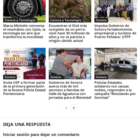
Ciencia y Tecnología
Ciencia y Tecnología
Sonora
Marca Michelin reinventa
Encuentran el fósil más
Impulsa Gobierno de
el neumático con Uptis, la
completo de un perro:
Sonora fortalecimiento
tecnología sin aire que
vivió hace 30 millones de
empresarial y turístico de
transforma la movilidad
años y no se parecía a
Puerto Peñasco: UTPP
ningún cánido actual
Sonora
Sonora
Sonora
Invita USP a formar parte
Gobierno de Sonora
Policías Estatales,
de la primera generación
acerca más de mil
solidarios con causas
de la Nueva Policía Estatal
servicios a familias de
nobles, responden a la
Penitenciaria
Valle de Agualurca con
campaña “Reciclando por
jornadas para el Bienestaf
Sonrisas”
DEJA UNA RESPUESTA
Iniciar sesión para dejar un comentario