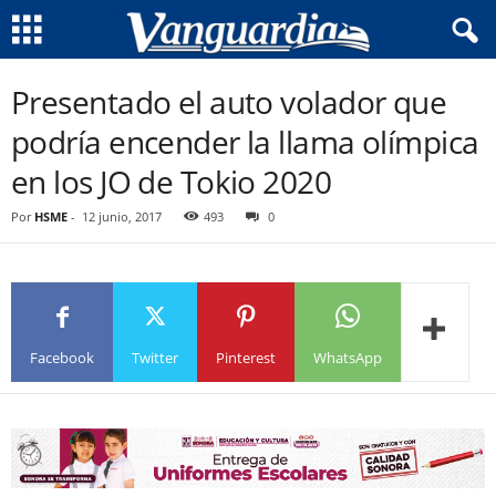
Presentado el auto volador que
podría encender la llama olímpica
en los JO de Tokio 2020
Por
HSME
-
12 junio, 2017
493
0
Facebook
Twitter
Pinterest
WhatsApp