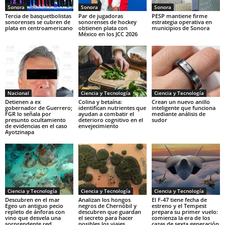
Sonora
Sonora
Sonora
Tercia de basquetbolistas
Par de jugadoras
PESP mantiene firme
sonorenses se cubren de
sonorenses de hockey
estrategia operativa en
plata en centroamericano
obtienen plata con
municipios de Sonora
México en los JCC 2026
Nacional
Ciencia y Tecnología
Ciencia y Tecnología
Detienen a ex
Colina y betaína:
Crean un nuevo anillo
gobernador de Guerrero;
identifican nutrientes que
inteligente que funciona
FGR lo señala por
ayudan a combatir el
mediante análisis de
presunto ocultamiento
deterioro cognitivo en el
sudor
de evidencias en el caso
envejecimiento
Ayotzinapa
Ciencia y Tecnología
Ciencia y Tecnología
Ciencia y Tecnología
Descubren en el mar
Analizan los hongos
El F-47 tiene fecha de
Egeo un antiguo pecio
negros de Chernóbil y
estreno y el Tempest
repleto de ánforas con
descubren que guardan
prepara su primer vuelo:
vino que desvela una
el secreto para hacer
comienza la era de los
sorprendente red
posibles los viajes
cazas de sexta generación