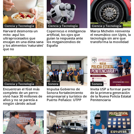
Ciencia y Tecnología
Ciencia y Tecnología
Ciencia y Tecnología
Harvard desmonta un
Copernicus e inteligencia
Marca Michelin reinventa
mito: aquí los
artificial, los ojos que
el neumático con Uptis, la
ultraprocesados que
guían la respuesta ante
tecnología sin aire que
encajan en una dieta sana
los megaincendios de
transforma la movilidad
y los alimentos ‘naturales’
España
que no
Ciencia y Tecnología
Sonora
Sonora
Encuentran el fósil más
Impulsa Gobierno de
Invita USP a formar parte
completo de un perro:
Sonora fortalecimiento
de la primera generación
vivió hace 30 millones de
empresarial y turístico de
de la Nueva Policía Estatal
años y no se parecía a
Puerto Peñasco: UTPP
Penitenciaria
ningún cánido actual