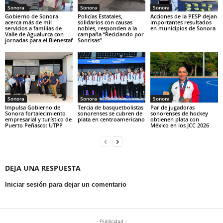
Sonora
Sonora
Sonora
Gobierno de Sonora
Policías Estatales,
Acciones de la PESP dejan
acerca más de mil
solidarios con causas
importantes resultados
servicios a familias de
nobles, responden a la
en municipios de Sonora
Valle de Agualurca con
campaña “Reciclando por
jornadas para el Bienestaf
Sonrisas”
Sonora
Sonora
Sonora
Impulsa Gobierno de
Tercia de basquetbolistas
Par de jugadoras
Sonora fortalecimiento
sonorenses se cubren de
sonorenses de hockey
empresarial y turístico de
plata en centroamericano
obtienen plata con
Puerto Peñasco: UTPP
México en los JCC 2026
DEJA UNA RESPUESTA
Iniciar sesión para dejar un comentario
- Publicidad -