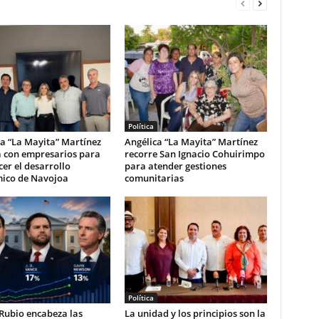
Política
a “La Mayita” Martínez
Angélica “La Mayita” Martínez
a con empresarios para
recorre San Ignacio Cohuirimpo
cer el desarrollo
para atender gestiones
ico de Navojoa
comunitarias
Política
Rubio encabeza las
La unidad y los principios son la