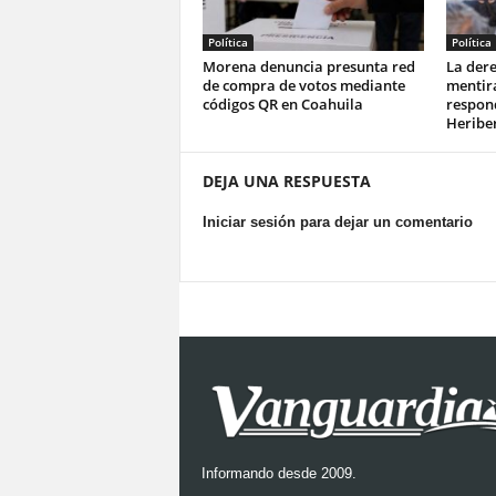
Política
Política
Morena denuncia presunta red
La dere
de compra de votos mediante
mentir
códigos QR en Coahuila
respond
Heriber
DEJA UNA RESPUESTA
Iniciar sesión para dejar un comentario
Informando desde 2009.