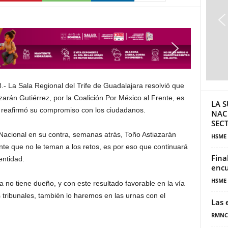
8.- La Sala Regional del Trife de Guadalajara resolvió que
zarán Gutiérrez, por la Coalición Por México al Frente, es
LA S
to reafirmó su compromiso con los ciudadanos.
NAC
SECT
Nacional en su contra, semanas atrás, Toño Astiazarán
HSME
te que no le teman a los retos, es por eso que continuará
Fina
entidad.
encu
HSME
 no tiene dueño, y con este resultado favorable en la vía
s tribunales, también lo haremos en las urnas con el
Las 
RMNC