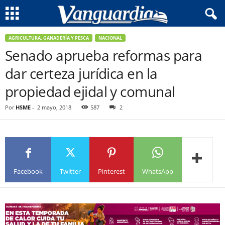
AGRICULTURA, GANADERÍA Y PESCA
NACIONAL
Senado aprueba reformas para
dar certeza jurídica en la
propiedad ejidal y comunal
Por
HSME
-
2 mayo, 2018
587
2
Facebook
Twitter
Pinterest
WhatsApp