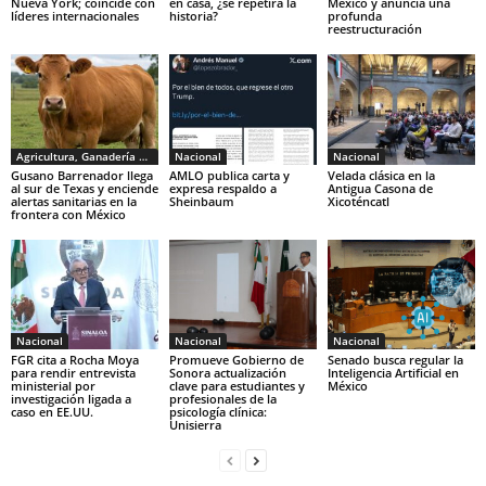
Nueva York; coincide con
en casa, ¿se repetirá la
México y anuncia una
líderes internacionales
historia?
profunda
reestructuración
Agricultura, Ganadería y Pesca
Nacional
Nacional
Gusano Barrenador llega
AMLO publica carta y
Velada clásica en la
al sur de Texas y enciende
expresa respaldo a
Antigua Casona de
alertas sanitarias en la
Sheinbaum
Xicoténcatl
frontera con México
Nacional
Nacional
Nacional
FGR cita a Rocha Moya
Promueve Gobierno de
Senado busca regular la
para rendir entrevista
Sonora actualización
Inteligencia Artificial en
ministerial por
clave para estudiantes y
México
investigación ligada a
profesionales de la
caso en EE.UU.
psicología clínica:
Unisierra