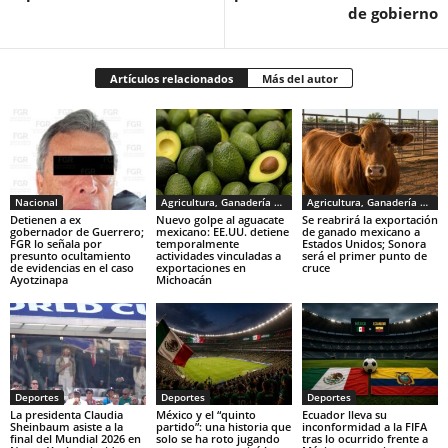
de gobierno
Artículos relacionados
Más del autor
Nacional
Agricultura, Ganadería y Pesca
Agricultura, Ganadería y Pesca
Detienen a ex
Nuevo golpe al aguacate
Se reabrirá la exportación
gobernador de Guerrero;
mexicano: EE.UU. detiene
de ganado mexicano a
FGR lo señala por
temporalmente
Estados Unidos; Sonora
presunto ocultamiento
actividades vinculadas a
será el primer punto de
de evidencias en el caso
exportaciones en
cruce
Ayotzinapa
Michoacán
Deportes
Deportes
Deportes
La presidenta Claudia
México y el “quinto
Ecuador lleva su
Sheinbaum asiste a la
partido”: una historia que
inconformidad a la FIFA
final del Mundial 2026 en
solo se ha roto jugando
tras lo ocurrido frente a