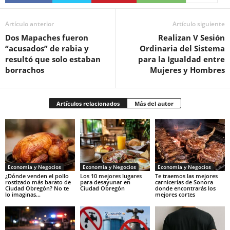
Artículo anterior
Artículo siguiente
Dos Mapaches fueron
Realizan V Sesión
“acusados” de rabia y
Ordinaria del Sistema
resultó que solo estaban
para la Igualdad entre
borrachos
Mujeres y Hombres
Artículos relacionados
Más del autor
Economia y Negocios
Economia y Negocios
Economia y Negocios
¿Dónde venden el pollo
Los 10 mejores lugares
Te traemos las mejores
rostizado más barato de
para desayunar en
carnicerías de Sonora
Ciudad Obregón? No te
Ciudad Obregón
donde encontrarás los
lo imaginas…
mejores cortes