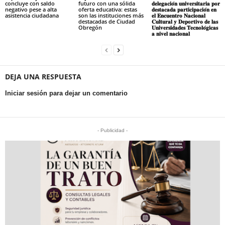
concluye con saldo
futuro con una sólida
𝐝𝐞𝐥𝐞𝐠𝐚𝐜𝐢𝐨́𝐧 𝐮𝐧𝐢𝐯𝐞𝐫𝐬𝐢𝐭𝐚𝐫𝐢𝐚 𝐩𝐨𝐫
negativo pese a alta
oferta educativa: estas
𝐝𝐞𝐬𝐭𝐚𝐜𝐚𝐝𝐚 𝐩𝐚𝐫𝐭𝐢𝐜𝐢𝐩𝐚𝐜𝐢𝐨́𝐧 𝐞𝐧
asistencia ciudadana
son las instituciones más
𝐞𝐥 𝐄𝐧𝐜𝐮𝐞𝐧𝐭𝐫𝐨 𝐍𝐚𝐜𝐢𝐨𝐧𝐚𝐥
destacadas de Ciudad
𝐂𝐮𝐥𝐭𝐮𝐫𝐚𝐥 𝐲 𝐃𝐞𝐩𝐨𝐫𝐭𝐢𝐯𝐨 𝐝𝐞 𝐥𝐚𝐬
Obregón
𝐔𝐧𝐢𝐯𝐞𝐫𝐬𝐢𝐝𝐚𝐝𝐞𝐬 𝐓𝐞𝐜𝐧𝐨𝐥𝐨́𝐠𝐢𝐜𝐚𝐬
𝐚 𝐧𝐢𝐯𝐞𝐥 𝐧𝐚𝐜𝐢𝐨𝐧𝐚𝐥
DEJA UNA RESPUESTA
Iniciar sesión para dejar un comentario
- Publicidad -