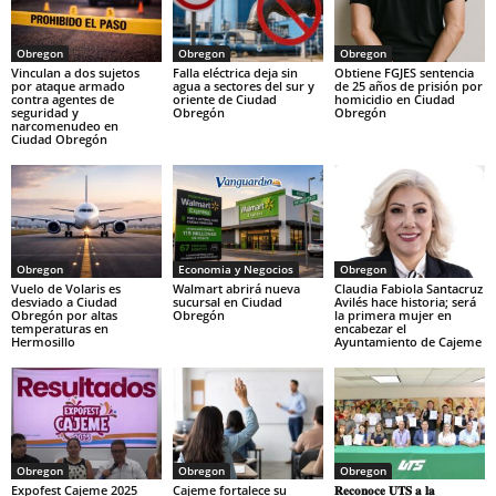
Obregon
Obregon
Obregon
Vinculan a dos sujetos
Falla eléctrica deja sin
Obtiene FGJES sentencia
por ataque armado
agua a sectores del sur y
de 25 años de prisión por
contra agentes de
oriente de Ciudad
homicidio en Ciudad
seguridad y
Obregón
Obregón
narcomenudeo en
Ciudad Obregón
Obregon
Economia y Negocios
Obregon
Vuelo de Volaris es
Walmart abrirá nueva
Claudia Fabiola Santacruz
desviado a Ciudad
sucursal en Ciudad
Avilés hace historia; será
Obregón por altas
Obregón
la primera mujer en
temperaturas en
encabezar el
Hermosillo
Ayuntamiento de Cajeme
Obregon
Obregon
Obregon
Expofest Cajeme 2025
Cajeme fortalece su
𝐑𝐞𝐜𝐨𝐧𝐨𝐜𝐞 𝐔𝐓𝐒 𝐚 𝐥𝐚