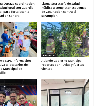
ma Durazo coordinación
Llama Secretaría de Salud
stitucional con Guardia
Pública a completar esquemas
l para fortalecer la
de vacunación contra el
dad en Sonora
sarampión
Hermosillo
te SSPC información
Atiende Gobierno Municipal
iva a locatarios del
reportes por lluvias y fuertes
o Municipal de
vientos
illo