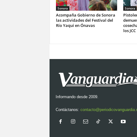
Sonora
Sonora
Acompaña Gobierno de Sonora
Pistole
las actividades del Festival del
demues
Río Yaqui en Ónavas
cosech
los JCC
Informando desde 2009.
Contáctanos:
contacto@periodicovanguardia