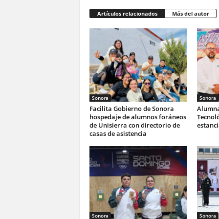
Artículos relacionados
Más del autor
Sonora
Sonora
Facilita Gobierno de Sonora
Alumna
hospedaje de alumnos foráneos
Tecnoló
de Unisierra con directorio de
estanc
casas de asistencia
Sonora
Sonora