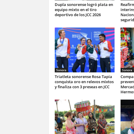
Dupla sonorense logró plata en
Reafir
equipo mixto en el tiro
interin
deportivo de los JCC 2026
Naciona
seguri
Sonora
Sonora
Triatleta sonorense Rosa Tapia
Compar
conquista oro en relevos mixtos
prevent
y finaliza con 3 preseas en JCC
Mercad
Hermos