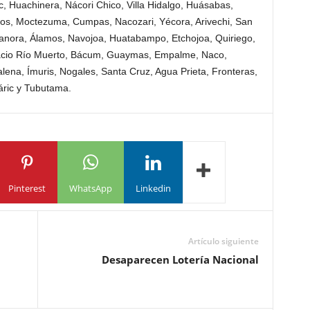
 Huachinera, Nácori Chico, Villa Hidalgo, Huásabas,
os, Moctezuma, Cumpas, Nacozari, Yécora, Arivechi, San
anora, Álamos, Navojoa, Huatabampo, Etchojoa, Quiriego,
nacio Río Muerto, Bácum, Guaymas, Empalme, Naco,
na, Ímuris, Nogales, Santa Cruz, Agua Prieta, Fronteras,
 Sáric y Tubutama.
Pinterest
WhatsApp
Linkedin
Artículo siguiente
Desaparecen Lotería Nacional