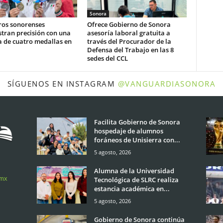
Sonora
ros sonorenses
Ofrece Gobierno de Sonora
tran precisión con una
asesoría laboral gratuita a
a de cuatro medallas en
través del Procurador de la
Defensa del Trabajo en las 8
sedes del CCL
SÍGUENOS EN INSTAGRAM
@VANGUARDIASONORA
Facilita Gobierno de Sonora
hospedaje de alumnos
foráneos de Unisierra con...
5 agosto, 2026
Alumna de la Universidad
.mx
Tecnológica de SLRC realiza
estancia académica en...
5 agosto, 2026
Gobierno de Sonora continúa