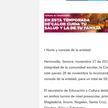
S
o
n
o
r
a
• Norte y noreste de la entidad
Hermosillo, Sonora, noviembre 27 de 201
integridad de la comunidad escolar, la Co
este jueves 28 de noviembre la recomenda
noreste de la entidad, para un total de 5
El secretario de Educación y Cultura deta
en ambos turnos de nivel preescolar, prim
Magdalena, Ímuris, Nogales, Santa Cruz, Agu
Oquitoa, Sáric y Tubutama.