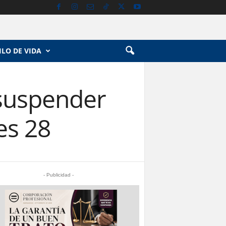
ILO DE VIDA
suspender
es 28
- Publicidad -