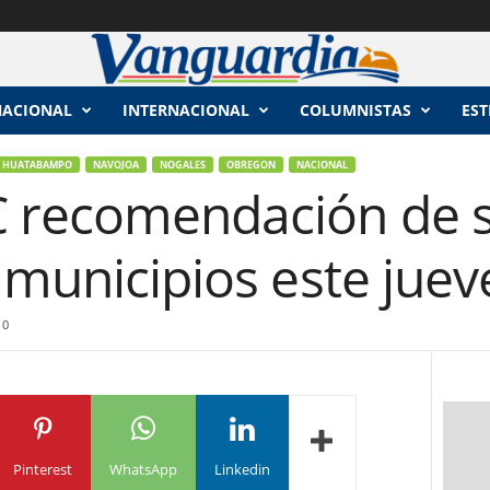
NACIONAL
INTERNACIONAL
COLUMNISTAS
EST
HUATABAMPO
NAVOJOA
NOGALES
OBREGON
NACIONAL
C recomendación de 
 municipios este juev
0
Pinterest
WhatsApp
Linkedin