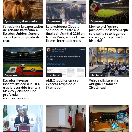
Agricultura, Ganadería y Pesca
Deportes
Deportes
Se reabrirá la exportación
La presidenta Claudia
México y el “quinto
de ganado mexicano a
Sheinbaum asiste a la
partido”: una historia que
Estados Unidos; Sonora
final del Mundial 2026 en
solo se ha roto jugando
será el primer punto de
Nueva York; coincide con
en casa, ¿se repetirá la
cruce
líderes internacionales
historia?
Deportes
Nacional
Nacional
Ecuador lleva su
AMLO publica carta y
Velada clásica en la
inconformidad a la FIFA
expresa respaldo a
Antigua Casona de
tras lo ocurrido frente a
Sheinbaum
Xicoténcatl
México y anuncia una
profunda
reestructuración