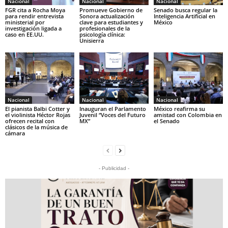
Nacional
Nacional
Nacional
FGR cita a Rocha Moya
Promueve Gobierno de
Senado busca regular la
para rendir entrevista
Sonora actualización
Inteligencia Artificial en
ministerial por
clave para estudiantes y
México
investigación ligada a
profesionales de la
caso en EE.UU.
psicología clínica:
Unisierra
Nacional
Nacional
Nacional
El pianista Balbi Cotter y
Inauguran el Parlamento
México reafirma su
el violinista Héctor Rojas
Juvenil “Voces del Futuro
amistad con Colombia en
ofrecen recital con
MX”
el Senado
clásicos de la música de
cámara
- Publicidad -