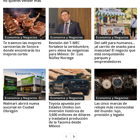
no quieres vender más
Economia y Negocios
Economia y Negocios
Economia y Negocios
Te traemos las mejores
Revisión del T-MEC
Del café para humanos…
carnicerías de Sonora
fortalece la certidumbre,
¡al carrito de snacks para
donde encontrarás los
pero eleva las exigencias
mascotas! El negocio que
mejores cortes
para México: Dr. Luis
está conquistando
Núñez Noriega
parques y
emprendedores
Economia y Negocios
Economia y Negocios
Economia y Negocios
Walmart abrirá nueva
Toyota apuesta por
Las cinco marcas de
sucursal en Ciudad
Estados Unidos con
relojes más reconocidas
Obregón
inversión histórica de
del mundo: lujo,
3,600 millones de dólares
precisión y legado
y trasladará producción
de la Tacoma desde
México