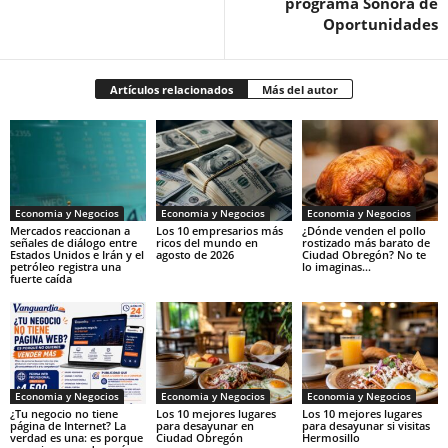
programa Sonora de
Oportunidades
Artículos relacionados
Más del autor
Economia y Negocios
Economia y Negocios
Economia y Negocios
Mercados reaccionan a
Los 10 empresarios más
¿Dónde venden el pollo
señales de diálogo entre
ricos del mundo en
rostizado más barato de
Estados Unidos e Irán y el
agosto de 2026
Ciudad Obregón? No te
petróleo registra una
lo imaginas…
fuerte caída
Economia y Negocios
Economia y Negocios
Economia y Negocios
¿Tu negocio no tiene
Los 10 mejores lugares
Los 10 mejores lugares
página de Internet? La
para desayunar en
para desayunar si visitas
verdad es una: es porque
Ciudad Obregón
Hermosillo