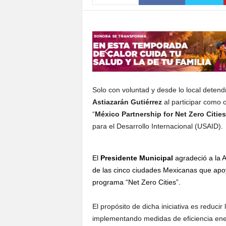
S
o
n
o
r
a
Solo con voluntad y desde lo local deten
Astiazarán Gutiérrez
al participar como o
“
México Partnership for Net Zero Cities
para el Desarrollo Internacional (USAID).
El
Presidente Municipal
agradeció a la 
de las cinco ciudades Mexicanas que apoy
programa “Net Zero Cities”.
El propósito de dicha iniciativa es reduci
implementando medidas de eficiencia ene