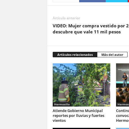
Artículo anterior
VIDEO: Mujer compra vestido por 2
descubre que vale 11 mil pesos
Artículos relacionados
Más del autor
Hermosillo
Hermosi
Atiende Gobierno Municipal
Continú
reportes por lluvias y fuertes
convoca
vientos
Hermos