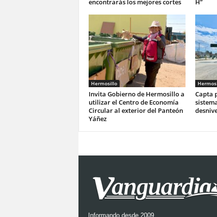
encontrarás los mejores cortes
H”
Hermosillo
Hermosi
Invita Gobierno de Hermosillo a
Capta p
utilizar el Centro de Economía
sistema
Circular al exterior del Panteón
desnive
Yáñez
Informando desde 2009.