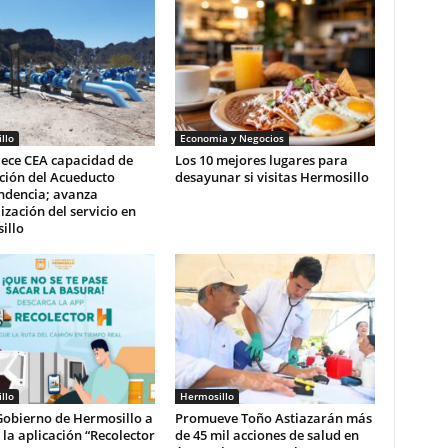
llo
Economia y Negocios
lece CEA capacidad de
Los 10 mejores lugares para
ción del Acueducto
desayunar si visitas Hermosillo
ndencia; avanza
zación del servicio en
illo
llo
Hermosillo
Gobierno de Hermosillo a
Promueve Toño Astiazarán más
r la aplicación “Recolector
de 45 mil acciones de salud en