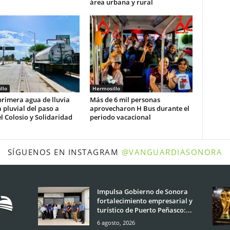
área urbana y rural
llo
Hermosillo
rimera agua de lluvia
Más de 6 mil personas
 pluvial del paso a
aprovecharon H Bus durante el
l Colosio y Solidaridad
periodo vacacional
SÍGUENOS EN INSTAGRAM
@VANGUARDIASONORA
Impulsa Gobierno de Sonora
fortalecimiento empresarial y
turístico de Puerto Peñasco:...
6 agosto, 2026