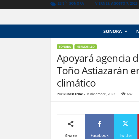
C
SONORA
VIERNES, AGOSTO 7, 2026
28.3
N
SONORA
o
t
i
SONORA
HERMOSILLO
c
Apoyará agencia d
i
Toño Astiazarán e
a
s
climático
V
a
n
Por
Ruben Iribe
-
8 diciembre, 2022
687
g
u
a
r
d
i
Facebook
Twitter
Share
a