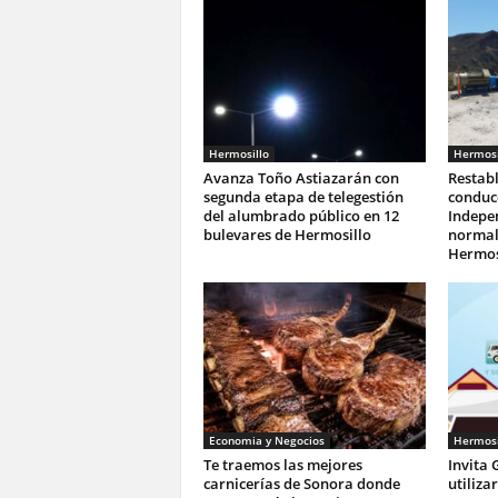
Hermosillo
Hermosi
Avanza Toño Astiazarán con
Restab
segunda etapa de telegestión
conduc
del alumbrado público en 12
Indepe
bulevares de Hermosillo
normali
Hermos
Economia y Negocios
Hermosi
Te traemos las mejores
Invita 
carnicerías de Sonora donde
utiliza