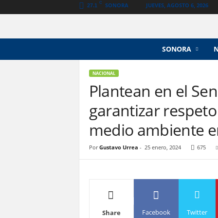
C
SONORA
JUEVES, AGOSTO 6, 2026
27.1
N
SONORA
o
t
i
NACIONAL
c
Plantean en el Se
i
garantizar respet
a
s
medio ambiente e
V
a
n
Por
Gustavo Urrea
-
25 enero, 2024
675
g
u
a
r
d
i
Facebook
Twitter
Share
a