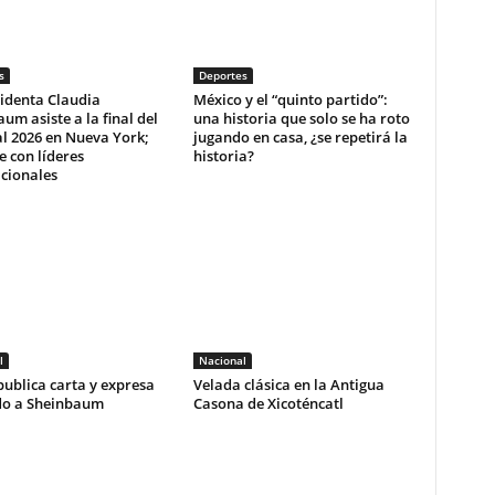
s
Deportes
identa Claudia
México y el “quinto partido”:
um asiste a la final del
una historia que solo se ha roto
l 2026 en Nueva York;
jugando en casa, ¿se repetirá la
e con líderes
historia?
cionales
l
Nacional
ublica carta y expresa
Velada clásica en la Antigua
do a Sheinbaum
Casona de Xicoténcatl