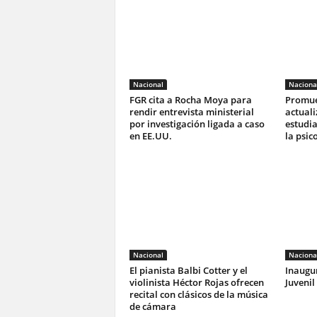
Nacional
Naciona
FGR cita a Rocha Moya para
Promue
rendir entrevista ministerial
actuali
por investigación ligada a caso
estudia
en EE.UU.
la psic
Nacional
Naciona
El pianista Balbi Cotter y el
Inaugu
violinista Héctor Rojas ofrecen
Juvenil
recital con clásicos de la música
de cámara