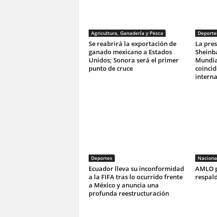
Agricultura, Ganadería y Pesca
Deporte
Se reabrirá la exportación de
La pres
ganado mexicano a Estados
Sheinba
Unidos; Sonora será el primer
Mundia
punto de cruce
coincid
interna
Deportes
Naciona
Ecuador lleva su inconformidad
AMLO p
a la FIFA tras lo ocurrido frente
respal
a México y anuncia una
profunda reestructuración