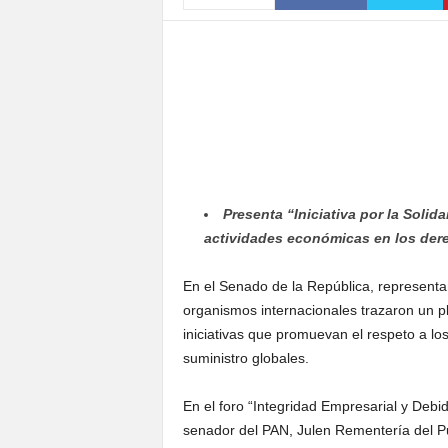
S
o
n
o
r
a
Presenta “Iniciativa por la Solid
actividades económicas en los de
En el Senado de la República, representa
organismos internacionales trazaron un p
iniciativas que promuevan el respeto a l
suministro globales.
En el foro “Integridad Empresarial y Debi
senador del PAN, Julen Rementería del Puer