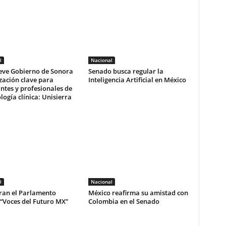
l
Nacional
ve Gobierno de Sonora
Senado busca regular la
zación clave para
Inteligencia Artificial en México
ntes y profesionales de
ología clínica: Unisierra
l
Nacional
ran el Parlamento
México reafirma su amistad con
 “Voces del Futuro MX”
Colombia en el Senado