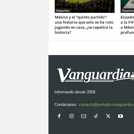
Deportes
Deporte
México y el “quinto partido”:
Ecuado
una historia que solo se ha roto
a la FI
jugando en casa, ¿se repetirá la
a Méxi
historia?
profun
Informando desde 2009.
Contáctanos:
contacto@periodicovanguardia