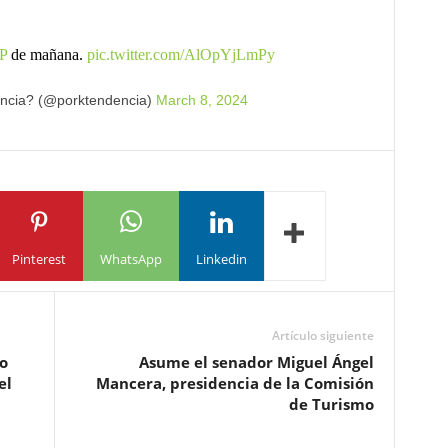
P
de mañana.
pic.twitter.com/AlOpYjLmPy
ncia? (@porktendencia)
March 8, 2024
Pinterest
WhatsApp
Linkedin
Artículo siguiente
o
Asume el senador Miguel Ángel
el
Mancera, presidencia de la Comisión
de Turismo