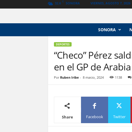
C
SONORA
VIERNES, AGOSTO 7, 2026
32.6
N
SONORA
o
t
i
DEPORTES
c
“Checo” Pérez sald
i
en el GP de Arabia
a
s
V
Por
Ruben Iribe
-
8 marzo, 2024
1138
a
n
g
u
a
r
Facebook
Twitter
Share
d
i
a