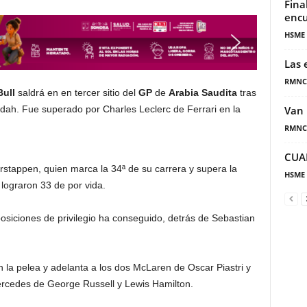
Fina
encu
HSME
Las 
RMNC
Bull
saldrá en en tercer sitio del
GP
de
Arabia Saudita
tras
eddah. Fue superado por Charles Leclerc de Ferrari en la
Van 
RMNC
CUA
rstappen, quien marca la 34ª de su carrera y supera la
HSME
 lograron 33 de por vida.
siciones de privilegio ha conseguido, detrás de Sebastian
 la pelea y adelanta a los dos McLaren de Oscar Piastri y
ercedes de George Russell y Lewis Hamilton.