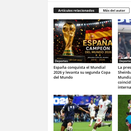
Artículos relacionados
Más del autor
Deportes
Deporte
España conquista el Mundial
La pres
2026 y levanta su segunda Copa
Sheinba
del Mundo
Mundia
coincid
interna