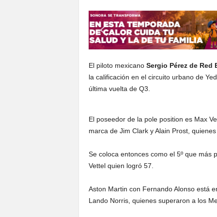
S
o
n
o
r
a
El piloto mexicano
Sergio Pérez de Red 
la calificación en el circuito urbano de Y
última vuelta de Q3.
El poseedor de la pole position es Max Ve
marca de Jim Clark y Alain Prost, quienes
Se coloca entonces como el 5º que más po
Vettel quien logró 57.
Aston Martin con Fernando Alonso está en
Lando Norris, quienes superaron a los M