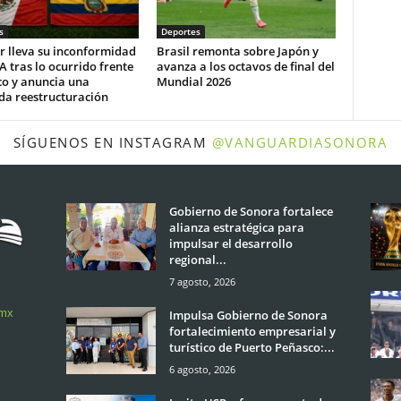
s
Deportes
r lleva su inconformidad
Brasil remonta sobre Japón y
FA tras lo ocurrido frente
avanza a los octavos de final del
co y anuncia una
Mundial 2026
da reestructuración
SÍGUENOS EN INSTAGRAM
@VANGUARDIASONORA
Gobierno de Sonora fortalece
alianza estratégica para
impulsar el desarrollo
regional...
7 agosto, 2026
.mx
Impulsa Gobierno de Sonora
fortalecimiento empresarial y
turístico de Puerto Peñasco:...
6 agosto, 2026