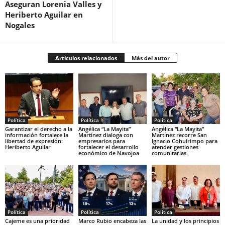
Aseguran Lorenia Valles y
Heriberto Aguilar en
Nogales
Artículos relacionados
Más del autor
Política
Política
Política
Garantizar el derecho a la
Angélica “La Mayita”
Angélica “La Mayita”
información fortalece la
Martínez dialoga con
Martínez recorre San
libertad de expresión:
empresarios para
Ignacio Cohuirimpo para
Heriberto Aguilar
fortalecer el desarrollo
atender gestiones
económico de Navojoa
comunitarias
Política
Política
Política
Cajeme es una prioridad
Marco Rubio encabeza las
La unidad y los principios