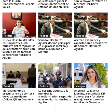
para la Cuarta
apuestas para ganar la
son la mayor fortaleza de
Transformación: Lorenia
elección presidencial de
Morena: Heriberto
Valles
Estados Unidos en 2028
Aguilar
Política
Política
Política
Nuevo Hospital del IMSS
Senador Heriberto
Acercan exámenes y
en Guaymas es una
Aguilar declina participar
capacitación a pescadores
muestra del compromiso
en el proceso interno y
de Sonora: Heriberto
de la transformación con
llama a la unidad en
Aguilar
la salud de las familias
Morena
sonorenses: Heriberto
Aguilar
Política
Política
Navojoa
Morena denuncia
La derecha apuesta a la
Angelica “La Mayita”
presunta red de compra
mentira; la
Martinez renuncia al DIF
de votos mediante
transformación responde
Sonora, para fortalecer
códigos QR en Coahuila
en el territorio: Heriberto
trabajo cercano con las
Aguilar
familias de Navojoa