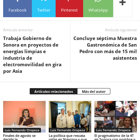
Facebook
Twitter
Pinterest
WhatsApp
Artículo anterior
Artículo siguiente
Trabaja Gobierno de
Concluye séptima Muestra
Sonora en proyectos de
Gastronómica de San
energías limpias e
Pedro con más de 15 mil
industria de
asistentes
electromovilidad en gira
por Asia
Artículos relacionados
Más del autor
Luis Fernando Oropeza
Luis Fernando Oropeza
Luis Fernando Oropeza
Finales de agosto se
La política que rescata
El pragmatismo de la 4T
decide la
vidas en Navojoa y que
en Sonora con nombre y