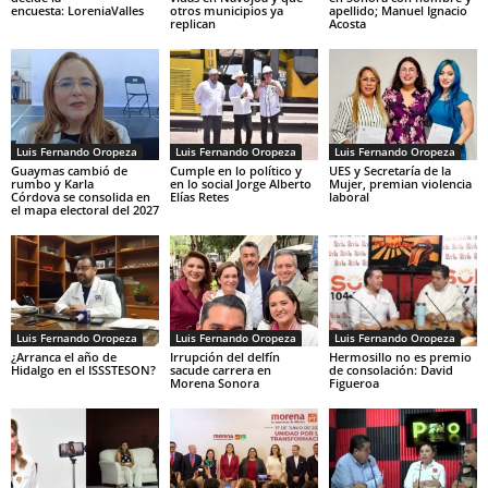
encuesta: LoreniaValles
otros municipios ya
apellido; Manuel Ignacio
replican
Acosta
Luis Fernando Oropeza
Luis Fernando Oropeza
Luis Fernando Oropeza
Guaymas cambió de
Cumple en lo político y
UES y Secretaría de la
rumbo y Karla
en lo social Jorge Alberto
Mujer, premian violencia
Córdova se consolida en
Elías Retes
laboral
el mapa electoral del 2027
Luis Fernando Oropeza
Luis Fernando Oropeza
Luis Fernando Oropeza
¿Arranca el año de
Irrupción del delfín
Hermosillo no es premio
Hidalgo en el ISSSTESON?
sacude carrera en
de consolación: David
Morena Sonora
Figueroa