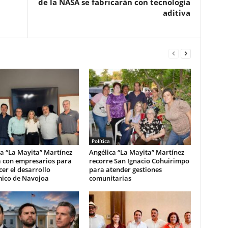
de la NASA se fabricarán con tecnología
aditiva
Política
a “La Mayita” Martínez
Angélica “La Mayita” Martínez
a con empresarios para
recorre San Ignacio Cohuirimpo
cer el desarrollo
para atender gestiones
ico de Navojoa
comunitarias