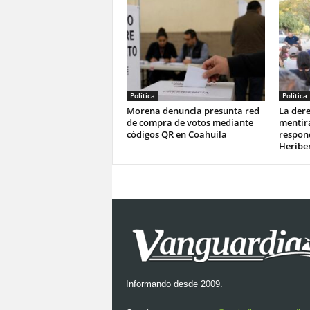
Política
Política
Morena denuncia presunta red
La dere
de compra de votos mediante
mentir
códigos QR en Coahuila
respond
Heriber
Informando desde 2009.