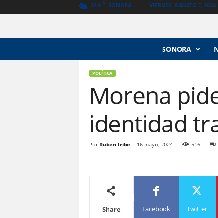
C
SONORA
VIERNES, AGOSTO 7, 2026
32.9
N
SONORA
o
t
i
POLÍTICA
Morena pide 
c
i
a
identidad tra
s
V
a
Por
Ruben Iribe
-
16 mayo, 2024
516
n
g
u
a
r
d
i
Facebook
Twitter
Share
a