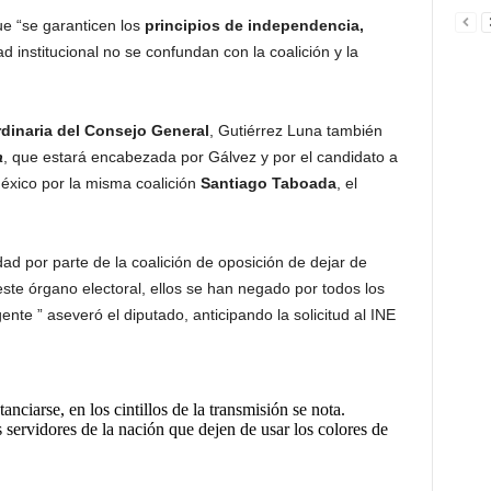
ue “se garanticen los
principios de independencia,
dad institucional no se confundan con la coalición y la
rdinaria del Consejo General
, Gutiérrez Luna también
a
, que estará encabezada por Gálvez y por el candidato a
México por la misma coalición
Santiago Taboada
, el
d por parte de la coalición de oposición de dejar de
de este órgano electoral, ellos se han negado por todos los
nte ” aseveró el diputado, anticipando la solicitud al INE
nciarse, en los cintillos de la transmisión se nota.
 servidores de la nación que dejen de usar los colores de