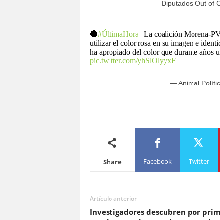
— Diputados Out of 
🔴
#ÚltimaHora
| La coalición Morena-PV
utilizar el color rosa en su imagen e ident
ha apropiado del color que durante años u
pic.twitter.com/yhSlOlyyxF
— Animal Políti
Facebook
Twitter
Share
Artículo anterior
Investigadores descubren por pri