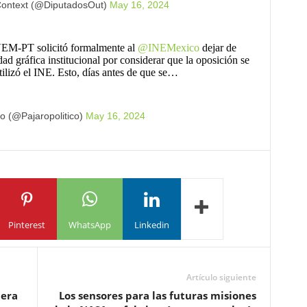
Context (@DiputadosOut)
May 16, 2024
EM-PT solicitó formalmente al
@INEMexico
dejar de
idad gráfica institucional por considerar que la oposición se
tilizó el INE. Esto, días antes de que se…
co (@Pajaropolitico)
May 16, 2024
Pinterest
WhatsApp
Linkedin
Artículo siguiente
mera
Los sensores para las futuras misiones