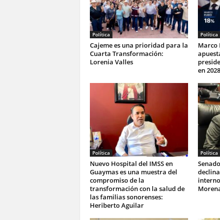
Política
Política
Cajeme es una prioridad para la
Marco 
Cuarta Transformación:
apuesta
Lorenia Valles
preside
en 202
Política
Política
Nuevo Hospital del IMSS en
Senado
Guaymas es una muestra del
declina
compromiso de la
interno
transformación con la salud de
Moren
las familias sonorenses:
Heriberto Aguilar