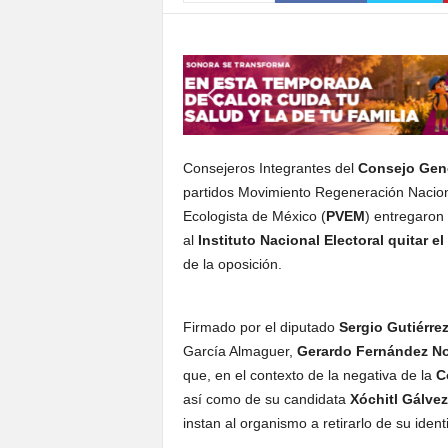
S
o
n
o
r
a
Consejeros Integrantes del
Consejo Gener
partidos Movimiento Regeneración Nacion
Ecologista de México (
PVEM
) entregaron 
al
Instituto Nacional Electoral
quitar el
de la oposición.
Firmado por el diputado
Sergio Gutiérre
García Almaguer,
Gerardo Fernández N
que, en el contexto de la negativa de la
C
así como de su candidata
Xóchitl Gálvez
instan al organismo a retirarlo de su ident