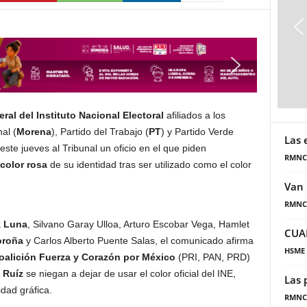
al del Instituto Nacional Electoral
afiliados a los
al (
Morena
), Partido del Trabajo (
PT
) y Partido Verde
Las 
este jueves al Tribunal un oficio en el que piden
RMNC
 color rosa
de su identidad tras ser utilizado como el color
Van 
RMNC
z Luna
, Silvano Garay Ulloa, Arturo Escobar Vega, Hamlet
CUA
oroña
y Carlos Alberto Puente Salas, el comunicado afirma
HSME
oalición Fuerza y Corazón por México
(PRI, PAN, PRD)
 Ruíz
se niegan a dejar de usar el color oficial del INE,
Las 
idad gráfica.
RMNC