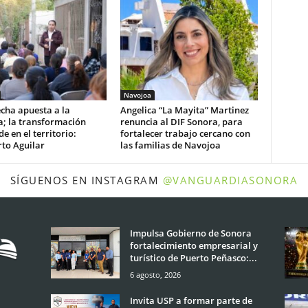
Navojoa
cha apuesta a la
Angelica “La Mayita” Martinez
a; la transformación
renuncia al DIF Sonora, para
e en el territorio:
fortalecer trabajo cercano con
to Aguilar
las familias de Navojoa
SÍGUENOS EN INSTAGRAM
@VANGUARDIASONORA
Impulsa Gobierno de Sonora
fortalecimiento empresarial y
turístico de Puerto Peñasco:...
6 agosto, 2026
Invita USP a formar parte de