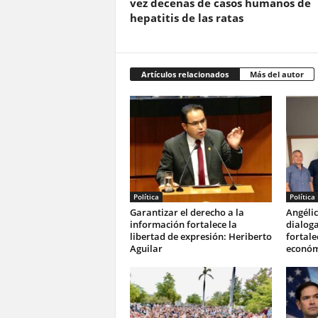
vez decenas de casos humanos de
hepatitis de las ratas
Artículos relacionados
Más del autor
Política
Política
Garantizar el derecho a la
Angélic
información fortalece la
dialog
libertad de expresión: Heriberto
fortale
Aguilar
económ