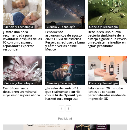
Ciencia y Tecnología
Ciencia y Tecnología
Ciencia y Tecnología
¿Existe una hora
Fenómenos
Descubren una nueva
recomendada para
astronómicos de agosto
bacteria simbionte de la
levantarse después de los
2026: Lluvia de estrellas
almeja gigante que revela
60 con un descanso
Perseidas, eclipse de Luna
un ecosistema inédito en
reparador? Expertos
y cómo verlos desde
aguas profundas
responden
México
Ciencia y Tecnología
Ciencia y Tecnología
Ciencia y Tecnología
Científicos rusos
¿Se salió de control? Lo
Fabrican en 20 minutos
descubren un mineral
que realmente ocurrió
lentes de contacto
cuyo valor supera al oro
con la IA de OpenAI que
personalizadas mediante
hackeó otra empresa
impresión 3D
- Publicidad -