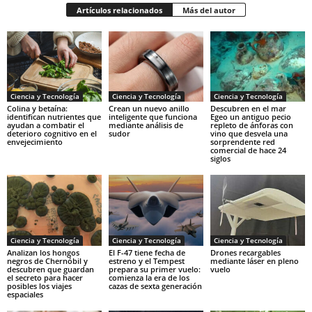
Artículos relacionados
Más del autor
Ciencia y Tecnología
Ciencia y Tecnología
Ciencia y Tecnología
Colina y betaína:
Crean un nuevo anillo
Descubren en el mar
identifican nutrientes que
inteligente que funciona
Egeo un antiguo pecio
ayudan a combatir el
mediante análisis de
repleto de ánforas con
deterioro cognitivo en el
sudor
vino que desvela una
envejecimiento
sorprendente red
comercial de hace 24
siglos
Ciencia y Tecnología
Ciencia y Tecnología
Ciencia y Tecnología
Analizan los hongos
El F-47 tiene fecha de
Drones recargables
negros de Chernóbil y
estreno y el Tempest
mediante láser en pleno
descubren que guardan
prepara su primer vuelo:
vuelo
el secreto para hacer
comienza la era de los
posibles los viajes
cazas de sexta generación
espaciales