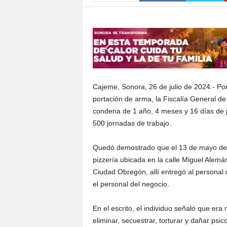
S
o
n
o
r
a
Cajeme, Sonora, 26 de julio de 2024.- Por
portación de arma, la Fiscalía General d
condena de 1 año, 4 meses y 16 días de p
500 jornadas de trabajo.
Quedó demostrado que el 13 de mayo de 20
pizzería ubicada en la calle Miguel Alemá
Ciudad Obregón, allí entregó al personal
el personal del negocio.
En el escrito, el individuo señaló que er
eliminar, secuestrar, torturar y dañar ps