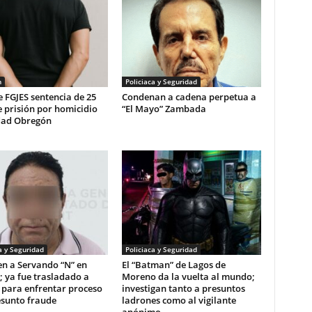
n
Policiaca y Seguridad
 FGJES sentencia de 25
Condenan a cadena perpetua a
 prisión por homicidio
“El Mayo” Zambada
dad Obregón
a y Seguridad
Policiaca y Seguridad
en a Servando “N” en
El “Batman” de Lagos de
 ya fue trasladado a
Moreno da la vuelta al mundo;
 para enfrentar proceso
investigan tanto a presuntos
esunto fraude
ladrones como al vigilante