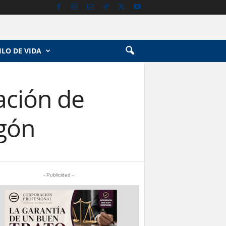
ILO DE VIDA
ación de
gón
- Publicidad -