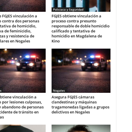
Policiaca y Seguridad
 FGJES vinculación a
FGJES obtiene vinculación a
o contra dos personas
proceso contra presunto
tativa de homicidio,
responsable de doble homicidio
va de feminicidio,
calificado y tentativa de
s y resistencia de
homicidio en Magdalena de
lares en Nogales
Kino
s
Nogales
btiene vinculación a
Asegura FGJES cámaras
 por lesiones culposas,
clandestinas y máquinas
y abandono de personas
tragamonedas ligadas a grupos
cidente de tránsito en
delictivos en Nogales
as