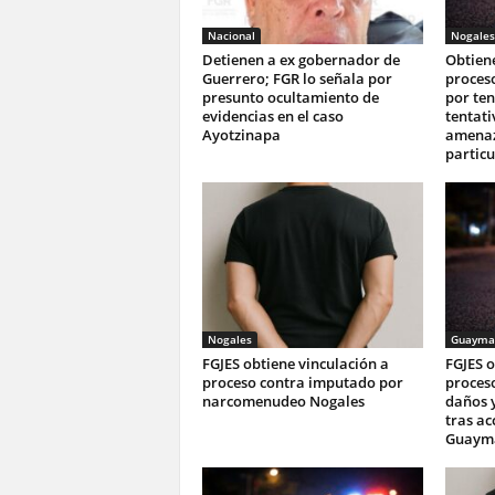
Nacional
Nogales
Detienen a ex gobernador de
Obtiene
Guerrero; FGR lo señala por
proces
presunto ocultamiento de
por ten
evidencias en el caso
tentati
Ayotzinapa
amenaza
particu
Nogales
Guayma
FGJES obtiene vinculación a
FGJES o
proceso contra imputado por
proceso
narcomenudeo Nogales
daños 
tras ac
Guaym