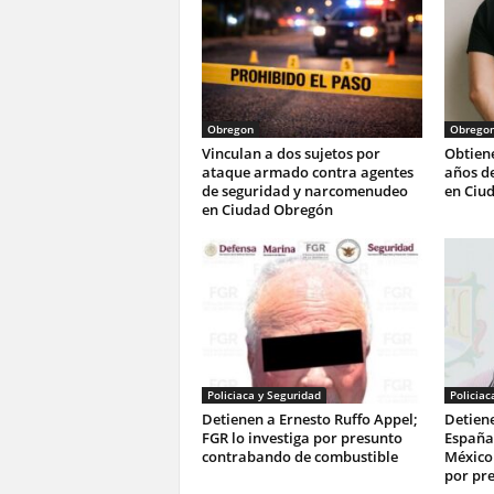
Obregon
Obrego
Vinculan a dos sujetos por
Obtiene
ataque armado contra agentes
años de
de seguridad y narcomenudeo
en Ciu
en Ciudad Obregón
Policiaca y Seguridad
Policiac
Detienen a Ernesto Ruffo Appel;
Detien
FGR lo investiga por presunto
España;
contrabando de combustible
México
por pr