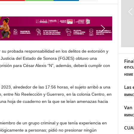
 su probada responsabilidad en los delitos de extorsión y
e Justicia del Estado de Sonora (FGJES) obtuvo una
Fina
risión para César Alexis “N”, además, deberá cumplir con
encu
HSME
Las 
23, alrededor de las 17:56 horas, el sujeto arribó a una
n, entre No Reelección y Guerrero, en la colonia Centro, en
RMNC
 una hoja de cuaderno en la que se leían amenazas hacia
Van 
RMNC
a miembro de un grupo criminal y que tenía experiencia en
CUA
icológicamente a personas; pidió no presionar ningún