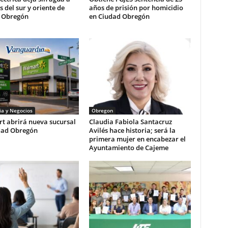
s del sur y oriente de
años de prisión por homicidio
 Obregón
en Ciudad Obregón
a y Negocios
Obregon
t abrirá nueva sucursal
Claudia Fabiola Santacruz
dad Obregón
Avilés hace historia; será la
primera mujer en encabezar el
Ayuntamiento de Cajeme