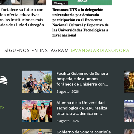
n
Obregon
fortalece su futuro con
𝐑𝐞𝐜𝐨𝐧𝐨𝐜𝐞 𝐔𝐓𝐒 𝐚 𝐥𝐚 𝐝𝐞𝐥𝐞𝐠𝐚𝐜𝐢𝐨́𝐧
ida oferta educativa:
𝐮𝐧𝐢𝐯𝐞𝐫𝐬𝐢𝐭𝐚𝐫𝐢𝐚 𝐩𝐨𝐫 𝐝𝐞𝐬𝐭𝐚𝐜𝐚𝐝𝐚
on las instituciones más
𝐩𝐚𝐫𝐭𝐢𝐜𝐢𝐩𝐚𝐜𝐢𝐨́𝐧 𝐞𝐧 𝐞𝐥 𝐄𝐧𝐜𝐮𝐞𝐧𝐭𝐫𝐨
adas de Ciudad Obregón
𝐍𝐚𝐜𝐢𝐨𝐧𝐚𝐥 𝐂𝐮𝐥𝐭𝐮𝐫𝐚𝐥 𝐲 𝐃𝐞𝐩𝐨𝐫𝐭𝐢𝐯𝐨 𝐝𝐞
𝐥𝐚𝐬 𝐔𝐧𝐢𝐯𝐞𝐫𝐬𝐢𝐝𝐚𝐝𝐞𝐬 𝐓𝐞𝐜𝐧𝐨𝐥𝐨́𝐠𝐢𝐜𝐚𝐬 𝐚
𝐧𝐢𝐯𝐞𝐥 𝐧𝐚𝐜𝐢𝐨𝐧𝐚𝐥
SÍGUENOS EN INSTAGRAM
@VANGUARDIASONORA
Facilita Gobierno de Sonora
hospedaje de alumnos
foráneos de Unisierra con...
5 agosto, 2026
Alumna de la Universidad
.mx
Tecnológica de SLRC realiza
estancia académica en...
5 agosto, 2026
Gobierno de Sonora continúa