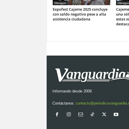
Obregon
Obrego
Expofest Cajeme 2025 concluye
Cajeme 
con saldo negativo pese a alta
una sól
asistencia ciudadana
estas s
destac
Informando desde 2009.
Contáctanos:
contacto@periodicovanguardia