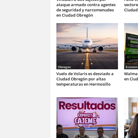
ataque armado contra agentes
sectore
de seguridad y narcomenudeo
Ciudad
en Ciudad Obregón
Obregon
Economi
Vuelo de Volaris es desviado a
Walmar
Ciudad Obregón por altas
en Ciu
temperaturas en Hermosillo