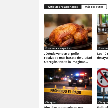
Artículos relacionados
Más del autor
Economia y Negocios
Economi
¿Dónde venden el pollo
Los 10 
rostizado más barato de Ciudad
desayu
Obregón? No te lo imaginas…
Obregon
Obrego
Vinculan a dos sujetos por
Falla e