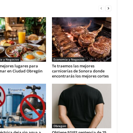
a y Negocios
Economia y Negocios
mejores lugares para
Te traemos las mejores
nar en Ciudad Obregón
carnicerías de Sonora donde
encontrarás los mejores cortes
n
Obregon
léctrica deja sin agua a
Obtiene FGJES sentencia de 25