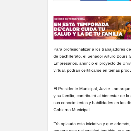
S
o
n
o
r
a
Para profesionalizar a los trabajadores d
de bachillerato, el Senador Arturo Bours G
Empresarios, anunció el proyecto de Univ
virtual, podrán certificarse en temas prod
El Presidente Municipal, Javier Lamarque
y su familia, contribuirá al bienestar de l
sus conocimientos y habilidades en las d
Gobierno Municipal.
“Yo aplaudo esta iniciativa y que además
manera esta universidad también va a apo