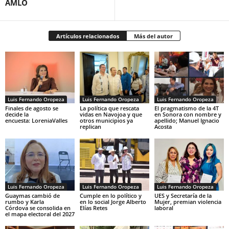
AMLO
Artículos relacionados
Más del autor
Luis Fernando Oropeza
Luis Fernando Oropeza
Luis Fernando Oropeza
Finales de agosto se
La política que rescata
El pragmatismo de la 4T
decide la
vidas en Navojoa y que
en Sonora con nombre y
encuesta: LoreniaValles
otros municipios ya
apellido; Manuel Ignacio
replican
Acosta
Luis Fernando Oropeza
Luis Fernando Oropeza
Luis Fernando Oropeza
Guaymas cambió de
Cumple en lo político y
UES y Secretaría de la
rumbo y Karla
en lo social Jorge Alberto
Mujer, premian violencia
Córdova se consolida en
Elías Retes
laboral
el mapa electoral del 2027