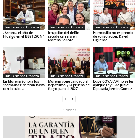
Luis Fernando Oropeza
Luis Fernando Oropeza
Luis Fernando Oropeza
¿Arranca el año de
Irrupción del delfín
Hermosillo no es premio
Hidalgo en el ISSSTESON?
sacude carrera en
de consolación: David
Morena Sonora
Figueroa
Luis Fernando Oropeza
Luis Fernando Oropeza
Luis Fernando Oropeza
En Morena Sonora los
Morena pone candado al
Exige COVAFAM no se les
“hermanos” se tiran hasta
nepotismo y la prueba de
aplique Ley 5 de Junio:
con la cubeta
fuego para el 2027
Diputada Jazmín Gómez
- Publicidad -