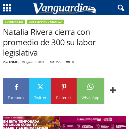
COLUMNISTAS
LUIS FERNANDO OROPEZA
Natalia Rivera cierra con
promedio de 300 su labor
legislativa
Por
HSME
-
19 agosto, 2024
356
0
Facebook
Twitter
Pinterest
WhatsApp