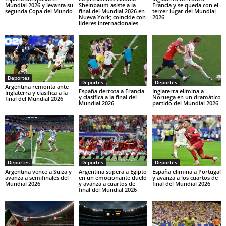
Mundial 2026 y levanta su
Sheinbaum asiste a la
Francia y se queda con el
segunda Copa del Mundo
final del Mundial 2026 en
tercer lugar del Mundial
Nueva York; coincide con
2026
líderes internacionales
Deportes
Deportes
Deportes
Argentina remonta ante
España derrota a Francia
Inglaterra elimina a
Inglaterra y clasifica a la
y clasifica a la final del
Noruega en un dramático
final del Mundial 2026
Mundial 2026
partido del Mundial 2026
Deportes
Deportes
Deportes
Argentina vence a Suiza y
Argentina supera a Egipto
España elimina a Portugal
avanza a semifinales del
en un emocionante duelo
y avanza a los cuartos de
Mundial 2026
y avanza a cuartos de
final del Mundial 2026
final del Mundial 2026