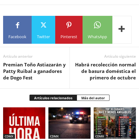
Facebook
Twitter
Pinterest
WhatsApp
Artículo anterior
Artículo siguiente
Premian Toño Astiazarán y
Habrá recolección normal
Patty Ruibal a ganadores
de basura doméstica el
de Dogo Fest
primero de octubre
Artículos relacionados
Más del autor
CDMX
CDMX
CDMX