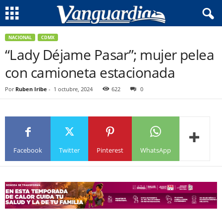
NACIONAL
CDMX
“Lady Déjame Pasar”; mujer pelea
con camioneta estacionada
Por
Ruben Iribe
-
1 octubre, 2024
622
0
Facebook
Twitter
Pinterest
WhatsApp