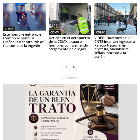
CDMX
CDMX
CDMX
Este hombre entró con
Detiene en el Aeropuerto
VIDEO: Docentes de la
trompo al pastor a
de la CDMX a cuatro
CNTE intentan ingresar a
Cinépolis y se viralizó: así
hombres con tremendo
Palacio Nacional en
fue cómo se la ingenió
cargamento de drogas
protesta, Sheinbaum
señala inncesaria la
acción
- Publicidad -