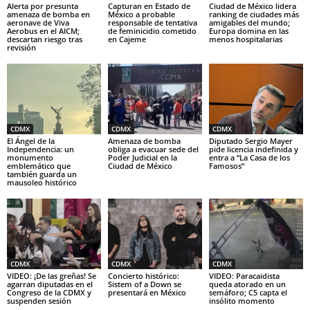
Alerta por presunta
Capturan en Estado de
Ciudad de México lidera
amenaza de bomba en
México a probable
ranking de ciudades más
aeronave de Viva
responsable de tentativa
amigables del mundo;
Aerobus en el AICM;
de feminicidio cometido
Europa domina en las
descartan riesgo tras
en Cajeme
menos hospitalarias
revisión
CDMX
CDMX
CDMX
El Ángel de la
Amenaza de bomba
Diputado Sergio Mayer
Independencia: un
obliga a evacuar sede del
pide licencia indefinida y
monumento
Poder Judicial en la
entra a “La Casa de los
emblemático que
Ciudad de México
Famosos”
también guarda un
mausoleo histórico
CDMX
CDMX
CDMX
VIDEO: ¡De las greñas! Se
Concierto histórico:
VIDEO: Paracaidista
agarran diputadas en el
Sistem of a Down se
queda atorado en un
Congreso de la CDMX y
presentará en México
semáforo; C5 capta el
suspenden sesión
insólito momento