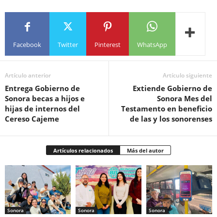
Facebook
Twitter
Pinterest
WhatsApp
Artículo anterior
Artículo siguiente
Entrega Gobierno de
Extiende Gobierno de
Sonora becas a hijos e
Sonora Mes del
hijas de internos del
Testamento en beneficio
Cereso Cajeme
de las y los sonorenses
Artículos relacionados
Más del autor
Sonora
Sonora
Sonora