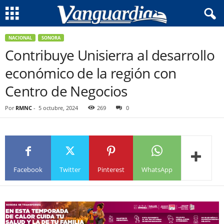
NACIONAL
SONORA
Contribuye Unisierra al desarrollo
económico de la región con
Centro de Negocios
Por
RMNC
-
5 octubre, 2024
269
0
Facebook
Twitter
Pinterest
WhatsApp