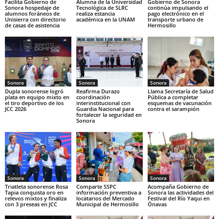
Facilita Gobierno de
Alumna de la Universidad
Gobierno de Sonora
Sonora hospedaje de
Tecnológica de SLRC
continúa impulsando el
alumnos foráneos de
realiza estancia
pago electrónico en el
Unisierra con directorio
académica en la UNAM
transporte urbano de
de casas de asistencia
Hermosillo
Sonora
Sonora
Sonora
Dupla sonorense logró
Reafirma Durazo
Llama Secretaría de Salud
plata en equipo mixto en
coordinación
Pública a completar
el tiro deportivo de los
interinstitucional con
esquemas de vacunación
JCC 2026
Guardia Nacional para
contra el sarampión
fortalecer la seguridad en
Sonora
Sonora
Sonora
Sonora
Triatleta sonorense Rosa
Comparte SSPC
Acompaña Gobierno de
Tapia conquista oro en
información preventiva a
Sonora las actividades del
relevos mixtos y finaliza
locatarios del Mercado
Festival del Río Yaqui en
con 3 preseas en JCC
Municipal de Hermosillo
Ónavas