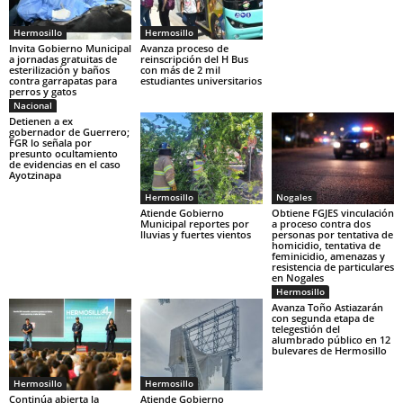
Hermosillo
Hermosillo
Invita Gobierno Municipal
Avanza proceso de
a jornadas gratuitas de
reinscripción del H Bus
esterilización y baños
con más de 2 mil
contra garrapatas para
estudiantes universitarios
perros y gatos
Nacional
Detienen a ex
gobernador de Guerrero;
FGR lo señala por
presunto ocultamiento
de evidencias en el caso
Ayotzinapa
Hermosillo
Nogales
Atiende Gobierno
Obtiene FGJES vinculación
Municipal reportes por
a proceso contra dos
lluvias y fuertes vientos
personas por tentativa de
homicidio, tentativa de
feminicidio, amenazas y
resistencia de particulares
en Nogales
Hermosillo
Avanza Toño Astiazarán
con segunda etapa de
telegestión del
alumbrado público en 12
bulevares de Hermosillo
Hermosillo
Hermosillo
Continúa abierta la
Atiende Gobierno