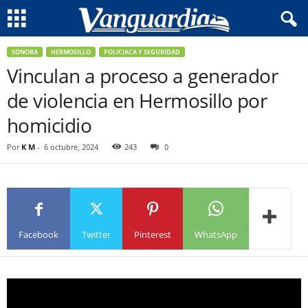
SONORA
HERMOSILLO
POLICIACA Y SEGURIDAD
Vinculan a proceso a generador
de violencia en Hermosillo por
homicidio
Por
K M
-
6 octubre, 2024
243
0
Facebook
Twitter
Pinterest
WhatsApp