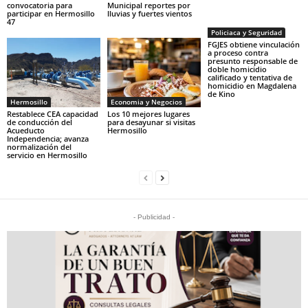
convocatoria para
Municipal reportes por
participar en Hermosillo
lluvias y fuertes vientos
47
Policiaca y Seguridad
FGJES obtiene vinculación
a proceso contra
presunto responsable de
doble homicidio
calificado y tentativa de
homicidio en Magdalena
de Kino
Hermosillo
Economia y Negocios
Restablece CEA capacidad
Los 10 mejores lugares
de conducción del
para desayunar si visitas
Acueducto
Hermosillo
Independencia; avanza
normalización del
servicio en Hermosillo
- Publicidad -