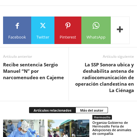
Facebook
Twitter
Pinterest
WhatsApp
Artículo anterior
Artículo siguiente
Recibe sentencia Sergio
La SSP Sonora ubica y
Manuel “N” por
deshabilita antena de
narcomenudeo en Cajeme
radiocomunicación de
operación clandestina en
La Ciénaga
Artículos relacionados
Más del autor
Hermosillo
Organiza Gobierno de
Hermosillo Feria de
Adopciones de animales
de compañía