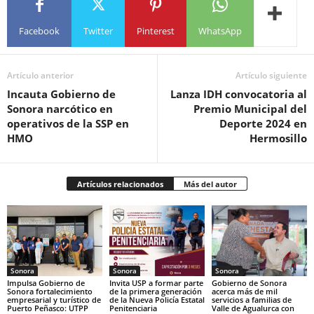
Facebook
Twitter
Pinterest
WhatsApp
Artículo anterior
Artículo siguiente
Incauta Gobierno de
Lanza IDH convocatoria al
Sonora narcótico en
Premio Municipal del
operativos de la SSP en
Deporte 2024 en
HMO
Hermosillo
Artículos relacionados
Más del autor
Sonora
Sonora
Sonora
Impulsa Gobierno de
Invita USP a formar parte
Gobierno de Sonora
Sonora fortalecimiento
de la primera generación
acerca más de mil
empresarial y turístico de
de la Nueva Policía Estatal
servicios a familias de
Puerto Peñasco: UTPP
Penitenciaria
Valle de Agualurca con