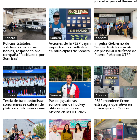
jornadas para el Bienestaf
Sonora
Sonora
Sonora
Policías Estatales,
Acciones de la PESP dejan
Impulsa Gobierno de
solidarios con causas
importantes resultados
Sonora fortalecimiento
nobles, responden a la
en municipios de Sonora
empresarial y turístico de
campaña “Reciclando por
Puerto Peñasco: UTPP
Sonrisas”
Sonora
Sonora
Sonora
Tercia de basquetbolistas
Par de jugadoras
PESP mantiene firme
sonorenses se cubren de
sonorenses de hockey
estrategia operativa en
plata en centroamericano
obtienen plata con
municipios de Sonora
México en los JCC 2026