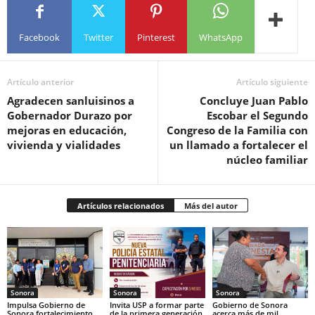
Facebook
Twitter
Pinterest
WhatsApp
Artículo anterior
Artículo siguiente
Agradecen sanluisinos a
Concluye Juan Pablo
Gobernador Durazo por
Escobar el Segundo
mejoras en educación,
Congreso de la Familia con
vivienda y vialidades
un llamado a fortalecer el
núcleo familiar
Artículos relacionados
Más del autor
Sonora
Sonora
Sonora
Impulsa Gobierno de
Invita USP a formar parte
Gobierno de Sonora
Sonora fortalecimiento
de la primera generación
acerca más de mil