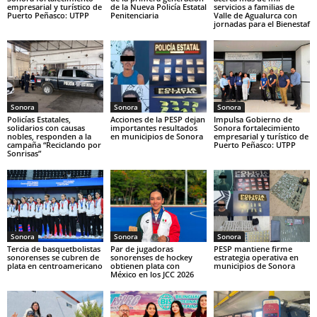
empresarial y turístico de
de la Nueva Policía Estatal
servicios a familias de
Puerto Peñasco: UTPP
Penitenciaria
Valle de Agualurca con
jornadas para el Bienestaf
Sonora
Sonora
Sonora
Policías Estatales,
Acciones de la PESP dejan
Impulsa Gobierno de
solidarios con causas
importantes resultados
Sonora fortalecimiento
nobles, responden a la
en municipios de Sonora
empresarial y turístico de
campaña “Reciclando por
Puerto Peñasco: UTPP
Sonrisas”
Sonora
Sonora
Sonora
Tercia de basquetbolistas
Par de jugadoras
PESP mantiene firme
sonorenses se cubren de
sonorenses de hockey
estrategia operativa en
plata en centroamericano
obtienen plata con
municipios de Sonora
México en los JCC 2026