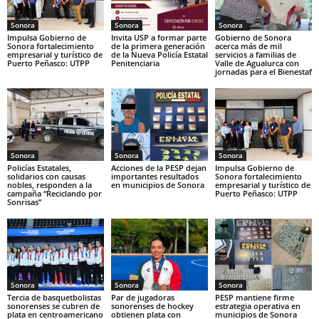
Sonora
Sonora
Sonora
Impulsa Gobierno de
Invita USP a formar parte
Gobierno de Sonora
Sonora fortalecimiento
de la primera generación
acerca más de mil
empresarial y turístico de
de la Nueva Policía Estatal
servicios a familias de
Puerto Peñasco: UTPP
Penitenciaria
Valle de Agualurca con
jornadas para el Bienestaf
Sonora
Sonora
Sonora
Policías Estatales,
Acciones de la PESP dejan
Impulsa Gobierno de
solidarios con causas
importantes resultados
Sonora fortalecimiento
nobles, responden a la
en municipios de Sonora
empresarial y turístico de
campaña “Reciclando por
Puerto Peñasco: UTPP
Sonrisas”
Sonora
Sonora
Sonora
Tercia de basquetbolistas
Par de jugadoras
PESP mantiene firme
sonorenses se cubren de
sonorenses de hockey
estrategia operativa en
plata en centroamericano
obtienen plata con
municipios de Sonora