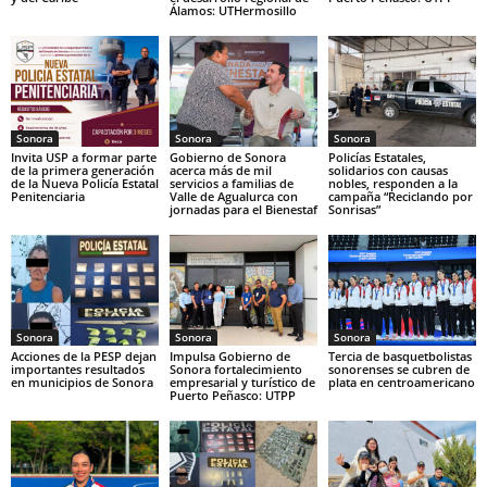
Álamos: UTHermosillo
Sonora
Sonora
Sonora
Invita USP a formar parte
Gobierno de Sonora
Policías Estatales,
de la primera generación
acerca más de mil
solidarios con causas
de la Nueva Policía Estatal
servicios a familias de
nobles, responden a la
Penitenciaria
Valle de Agualurca con
campaña “Reciclando por
jornadas para el Bienestaf
Sonrisas”
Sonora
Sonora
Sonora
Acciones de la PESP dejan
Impulsa Gobierno de
Tercia de basquetbolistas
importantes resultados
Sonora fortalecimiento
sonorenses se cubren de
en municipios de Sonora
empresarial y turístico de
plata en centroamericano
Puerto Peñasco: UTPP