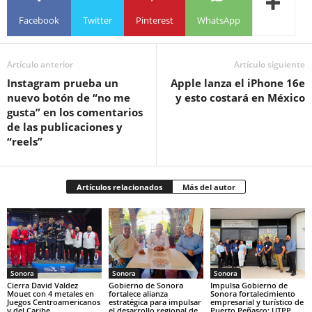
Facebook
Twitter
Pinterest
WhatsApp
Artículo anterior
Artículo siguiente
Instagram prueba un
Apple lanza el iPhone 16e
nuevo botón de “no me
y esto costará en México
gusta” en los comentarios
de las publicaciones y
“reels”
Artículos relacionados
Más del autor
Sonora
Sonora
Sonora
Cierra David Valdez
Gobierno de Sonora
Impulsa Gobierno de
Mouet con 4 metales en
fortalece alianza
Sonora fortalecimiento
Juegos Centroamericanos
estratégica para impulsar
empresarial y turístico de
y del Caribe
el desarrollo regional de
Puerto Peñasco: UTPP