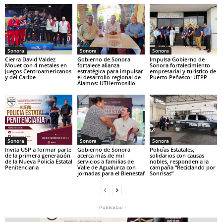
Sonora
Sonora
Sonora
Cierra David Valdez
Gobierno de Sonora
Impulsa Gobierno de
Mouet con 4 metales en
fortalece alianza
Sonora fortalecimiento
Juegos Centroamericanos
estratégica para impulsar
empresarial y turístico de
y del Caribe
el desarrollo regional de
Puerto Peñasco: UTPP
Álamos: UTHermosillo
Sonora
Sonora
Sonora
Invita USP a formar parte
Gobierno de Sonora
Policías Estatales,
de la primera generación
acerca más de mil
solidarios con causas
de la Nueva Policía Estatal
servicios a familias de
nobles, responden a la
Penitenciaria
Valle de Agualurca con
campaña “Reciclando por
jornadas para el Bienestaf
Sonrisas”
- Publicidad -