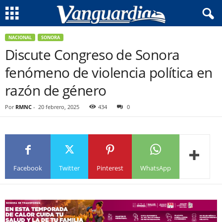
NACIONAL
SONORA
Discute Congreso de Sonora
fenómeno de violencia política en
razón de género
Por
RMNC
-
20 febrero, 2025
434
0
Facebook
Twitter
Pinterest
WhatsApp