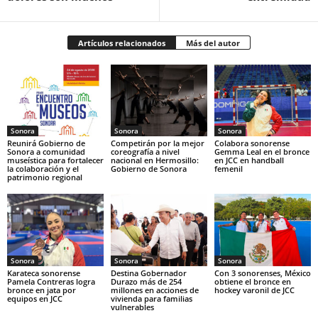
Artículos relacionados
Más del autor
Sonora
Sonora
Sonora
Reunirá Gobierno de
Competirán por la mejor
Colabora sonorense
Sonora a comunidad
coreografía a nivel
Gemma Leal en el bronce
museística para fortalecer
nacional en Hermosillo:
en JCC en handball
la colaboración y el
Gobierno de Sonora
femenil
patrimonio regional
Sonora
Sonora
Sonora
Karateca sonorense
Destina Gobernador
Con 3 sonorenses, México
Pamela Contreras logra
Durazo más de 254
obtiene el bronce en
bronce en jata por
millones en acciones de
hockey varonil de JCC
equipos en JCC
vivienda para familias
vulnerables