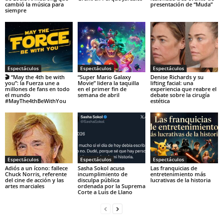
cambió la música para
presentación de “Muda”
siempre
Espectáculos
Espectáculos
Espectáculos
🎬 “May the 4th be with
“Super Mario Galaxy
Denise Richards y su
you”: la Fuerza une a
Movie” lidera la taquilla
lifting facial: una
millones de fans en todo
en el primer fin de
experiencia que reabre el
el mundo
semana de abril
debate sobre la cirugía
#MayThe4thBeWithYou
estética
Espectáculos
Espectáculos
Espectáculos
Adiós a un ícono: fallece
Sasha Sokol acusa
Las franquicias de
Chuck Norris, referente
incumplimiento de
entretenimiento más
del cine de acción y las
disculpa pública
lucrativas de la historia
artes marciales
ordenada por la Suprema
Corte a Luis de Llano