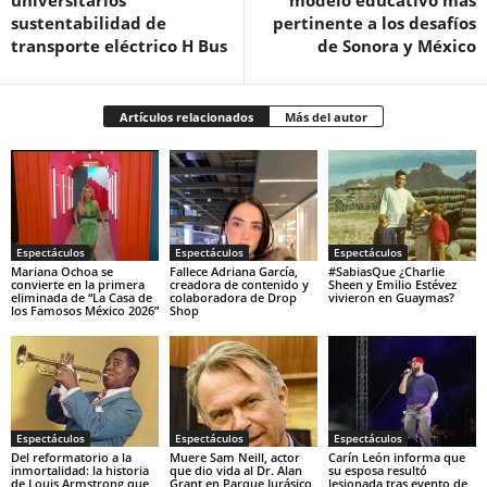
universitarios
modelo educativo más
sustentabilidad de
pertinente a los desafíos
transporte eléctrico H Bus
de Sonora y México
Artículos relacionados
Más del autor
Espectáculos
Espectáculos
Espectáculos
Mariana Ochoa se
Fallece Adriana García,
#SabiasQue ¿Charlie
convierte en la primera
creadora de contenido y
Sheen y Emilio Estévez
eliminada de “La Casa de
colaboradora de Drop
vivieron en Guaymas?
los Famosos México 2026”
Shop
Espectáculos
Espectáculos
Espectáculos
Del reformatorio a la
Muere Sam Neill, actor
Carín León informa que
inmortalidad: la historia
que dio vida al Dr. Alan
su esposa resultó
de Louis Armstrong que
Grant en Parque Jurásico
lesionada tras evento de