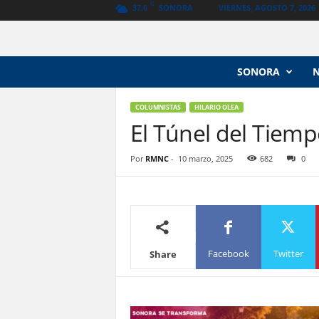
C
SONORA
VIERNES, AGOSTO 7, 2026
37.6
N
SONORA
o
t
i
COLUMNISTAS
HILARIO OLEA
c
El Túnel del Tiem
i
a
Por
RMNC
-
10 marzo, 2025
682
0
s
V
a
n
g
u
Facebook
Twitter
Share
a
r
d
i
a