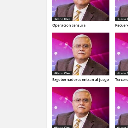
Hilario Olea
Hilario 
Operación censura
Recuer
Hilario Olea
Hilario 
Exgobernadores entran al juego
Tercero
Hilario Olea
Hilario 