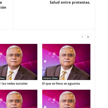
a
Salud entre protestas.
ción
Olea
Hilario Olea
 las redes sociales
El que se lleva se aguanta