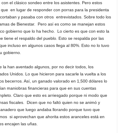
con el clásico sondeo entre los asistentes. Pero estos
 que en lugar de responder con porras para la presidenta
cortaban y pasaba con otros entrevistados. Sobre todo los
gramas de Bienestar. Pero así es como se manejan estos
nico gobierno que lo ha hecho. Lo cierto es que con esto la
tiene el respaldo del pueblo. Esto se respalda por las
ue incluso en algunos casos llega al 80%. Esto no lo tuvo
su gobierno.
han aventado algunos, por no decir todos, los
os Unidos. Lo que hicieron para sacarle la vuelta a los
 los becerros. Así, un ganado valorado en 1,500 dólares lo
ían maniobras financieras para que en sus cuentas
mpleto. Claro que esto es arriesgado porque ni modo que
ansas fiscales. Dicen que no faltó quien no se animó y
n ganadero que luego andaba llorando porque tuvo que
mos si aprovechan que ahorita estos aranceles está en
es encajen las uñas.