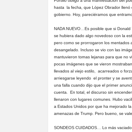
Portillo obligó a una manifestación del p
hasta la fecha, que López Obrador llenó
gobierno. Hoy, pareciéramos que entramo
NADA NUEVO…Es posible que si Donald Tr
se hubiera dado algo novedoso con la est
pero como se prorrogaron los mentados ar
desangelado. Incluso se vio con las imág
mantuvieron tomas lejanas para que no vi
pocas imágenes que se vieron mostraba
llevados al viejo estilo, acarreados o f
arriesgarse leyendo el pronter y se aventó
una falla cuando dijo que el primer anunci
cuenta. En total, el discurso sin encend
llenaron con lugares comunes. Hubo vac
a Estados Unidos por que ha mejorado la
amenazas de Trump. Pero bueno, se vale
SONDEOS CUIDADOS… Lo más vaciado fue 