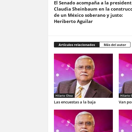
El Senado acompaña a la president
Claudia Sheinbaum en la construc
de un México soberano y justo:
Heriberto Aguilar
Artículos relacionados
Más del autor
Hilario Olea
Hilario 
Las encuestas a la baja
Van por