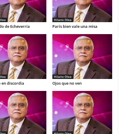
Olea
Hilario Olea
do de Echeverría
París bien vale una misa
Olea
Hilario Olea
 en discordia
Ojos que no ven
Olea
Hilario Olea