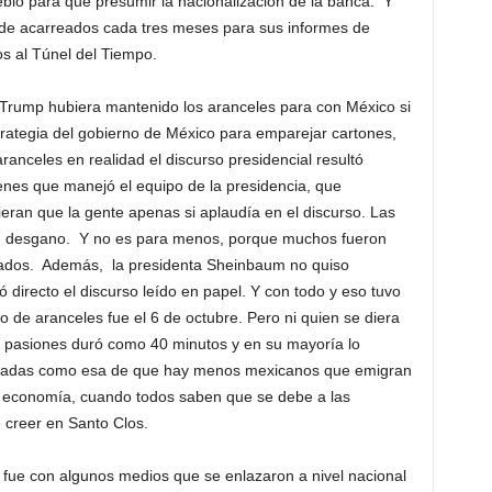
ueblo para que presumir la nacionalización de la banca. Y
 de acarreados cada tres meses para sus informes de
s al Túnel del Tiempo.
ump hubiera mantenido los aranceles para con México si
rategia del gobierno de México para emparejar cartones,
anceles en realidad el discurso presidencial resultó
enes que manejó el equipo de la presidencia, que
eran que la gente apenas si aplaudía en el discurso. Las
n desgano. Y no es para menos, porque muchos fueron
orzados. Además, la presidenta Sheinbaum no quiso
 directo el discurso leído en papel. Y con todo y eso tuvo
o de aranceles fue el 6 de octubre. Pero ni quien se diera
er pasiones duró como 40 minutos y en su mayoría lo
iladas como esa de que hay menos mexicanos que emigran
 economía, cuando todos saben que se debe a las
 creer en Santo Clos.
con algunos medios que se enlazaron a nivel nacional