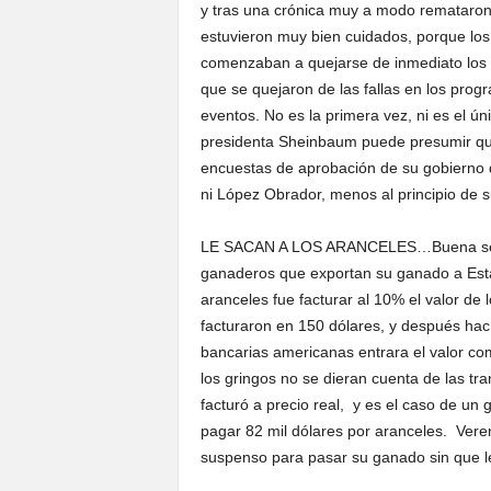
y tras una crónica muy a modo remataron 
estuvieron muy bien cuidados, porque los
comenzaban a quejarse de inmediato los 
que se quejaron de las fallas en los pro
eventos. No es la primera vez, ni es el ú
presidenta Sheinbaum puede presumir que 
encuestas de aprobación de su gobierno q
ni López Obrador, menos al principio de 
LE SACAN A LOS ARANCELES…Buena se la 
ganaderos que exportan su ganado a Estad
aranceles fue facturar al 10% el valor de
facturaron en 150 dólares, y después hac
bancarias americanas entrara el valor co
los gringos no se dieran cuenta de las tr
facturó a precio real, y es el caso de u
pagar 82 mil dólares por aranceles. Vere
suspenso para pasar su ganado sin que l