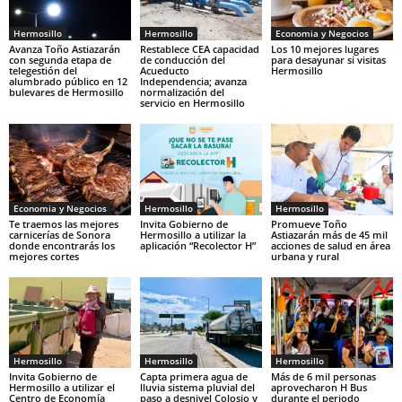
Hermosillo
Hermosillo
Economia y Negocios
Avanza Toño Astiazarán
Restablece CEA capacidad
Los 10 mejores lugares
con segunda etapa de
de conducción del
para desayunar si visitas
telegestión del
Acueducto
Hermosillo
alumbrado público en 12
Independencia; avanza
bulevares de Hermosillo
normalización del
servicio en Hermosillo
Economia y Negocios
Hermosillo
Hermosillo
Te traemos las mejores
Invita Gobierno de
Promueve Toño
carnicerías de Sonora
Hermosillo a utilizar la
Astiazarán más de 45 mil
donde encontrarás los
aplicación “Recolector H”
acciones de salud en área
mejores cortes
urbana y rural
Hermosillo
Hermosillo
Hermosillo
Invita Gobierno de
Capta primera agua de
Más de 6 mil personas
Hermosillo a utilizar el
lluvia sistema pluvial del
aprovecharon H Bus
Centro de Economía
paso a desnivel Colosio y
durante el periodo