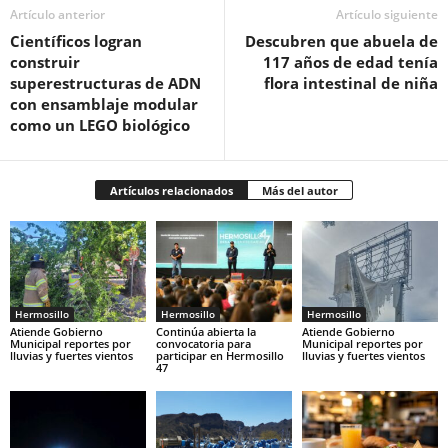
Artículo anterior
Artículo siguiente
Científicos logran
Descubren que abuela de
construir
117 años de edad tenía
superestructuras de ADN
flora intestinal de niña
con ensamblaje modular
como un LEGO biológico
Artículos relacionados
Más del autor
Hermosillo
Hermosillo
Hermosillo
Atiende Gobierno
Continúa abierta la
Atiende Gobierno
Municipal reportes por
convocatoria para
Municipal reportes por
lluvias y fuertes vientos
participar en Hermosillo
lluvias y fuertes vientos
47