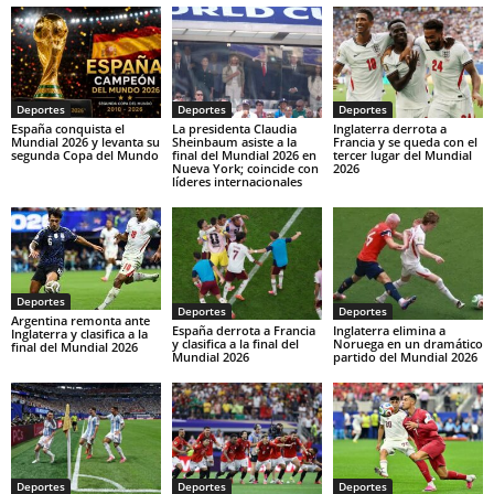
Deportes
Deportes
Deportes
España conquista el
La presidenta Claudia
Inglaterra derrota a
Mundial 2026 y levanta su
Sheinbaum asiste a la
Francia y se queda con el
segunda Copa del Mundo
final del Mundial 2026 en
tercer lugar del Mundial
Nueva York; coincide con
2026
líderes internacionales
Deportes
Deportes
Deportes
Argentina remonta ante
España derrota a Francia
Inglaterra elimina a
Inglaterra y clasifica a la
y clasifica a la final del
Noruega en un dramático
final del Mundial 2026
Mundial 2026
partido del Mundial 2026
Deportes
Deportes
Deportes