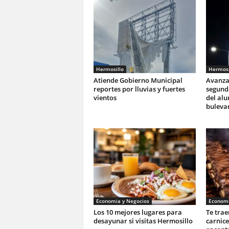
Hermosillo
Hermosi
Atiende Gobierno Municipal
Avanza
reportes por lluvias y fuertes
segunda
vientos
del al
buleva
Economia y Negocios
Economi
Los 10 mejores lugares para
Te trae
desayunar si visitas Hermosillo
carnic