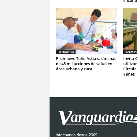
encontr
Hermosillo
Hermosi
Promueve Toño Astiazarán más
Invita 
de 45 mil acciones de salud en
utiliza
área urbana y rural
Circula
Yáñez
Informando desde 2009.