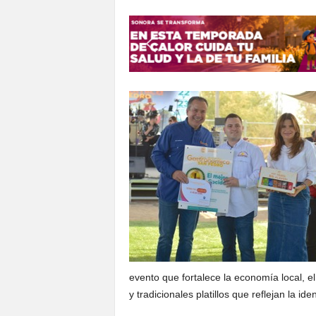
S
o
n
o
r
a
evento que fortalece la economía local, e
y tradicionales platillos que reflejan la i