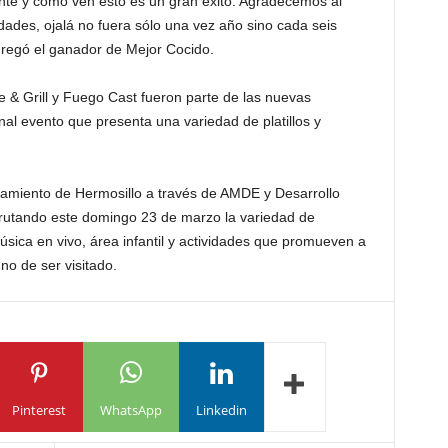
nte y como ven esto es un gran éxito. Agradecemos al
idades, ojalá no fuera sólo una vez año sino cada seis
gregó el ganador de Mejor Cocido.
 & Grill y Fuego Cast fueron parte de las nuevas
al evento que presenta una variedad de platillos y
tamiento de Hermosillo a través de AMDE y Desarrollo
sfrutando este domingo 23 de marzo la variedad de
ica en vivo, área infantil y actividades que promueven a
o de ser visitado.
Pinterest
WhatsApp
Linkedin