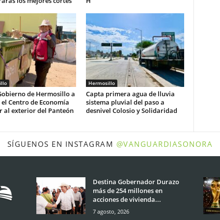
arás los mejores cortes
H”
llo
Hermosillo
Gobierno de Hermosillo a
Capta primera agua de lluvia
r el Centro de Economía
sistema pluvial del paso a
r al exterior del Panteón
desnivel Colosio y Solidaridad
SÍGUENOS EN INSTAGRAM
@VANGUARDIASONORA
Destina Gobernador Durazo
más de 254 millones en
acciones de vivienda...
7 agosto, 2026