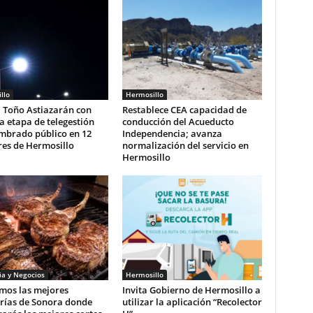
llo
Hermosillo
 Toño Astiazarán con
Restablece CEA capacidad de
 etapa de telegestión
conducción del Acueducto
umbrado público en 12
Independencia; avanza
res de Hermosillo
normalización del servicio en
Hermosillo
a y Negocios
Hermosillo
mos las mejores
Invita Gobierno de Hermosillo a
erías de Sonora donde
utilizar la aplicación “Recolector