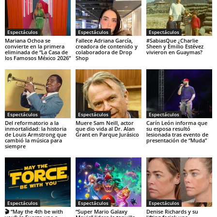
Espectáculos
Espectáculos
Espectáculos
Mariana Ochoa se
Fallece Adriana García,
#SabiasQue ¿Charlie
convierte en la primera
creadora de contenido y
Sheen y Emilio Estévez
eliminada de “La Casa de
colaboradora de Drop
vivieron en Guaymas?
los Famosos México 2026”
Shop
Espectáculos
Espectáculos
Espectáculos
Del reformatorio a la
Muere Sam Neill, actor
Carín León informa que
inmortalidad: la historia
que dio vida al Dr. Alan
su esposa resultó
de Louis Armstrong que
Grant en Parque Jurásico
lesionada tras evento de
cambió la música para
presentación de “Muda”
siempre
Espectáculos
Espectáculos
Espectáculos
🎬 “May the 4th be with
“Super Mario Galaxy
Denise Richards y su