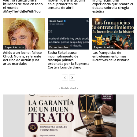
you”: la Fuerza une a
Movie” lidera la taquilla
lifting facial: una
millones de fans en todo
en el primer fin de
experiencia que reabre el
el mundo
semana de abril
debate sobre la cirugía
#MayThe4thBeWithYou
estética
Espectáculos
Espectáculos
Espectáculos
Adiós a un ícono: fallece
Sasha Sokol acusa
Las franquicias de
Chuck Norris, referente
incumplimiento de
entretenimiento más
del cine de acción y las
disculpa pública
lucrativas de la historia
artes marciales
ordenada por la Suprema
Corte a Luis de Llano
- Publicidad -