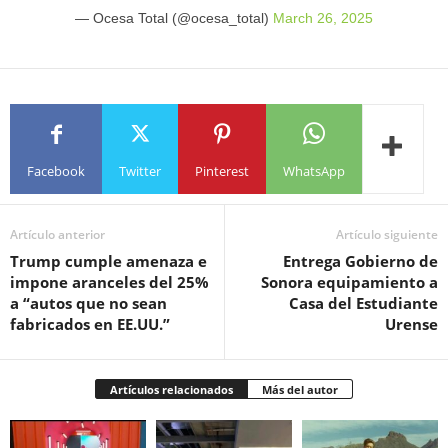
— Ocesa Total (@ocesa_total)
March 26, 2025
Facebook
Twitter
Pinterest
WhatsApp
Artículo anterior
Artículo siguiente
Trump cumple amenaza e
Entrega Gobierno de
impone aranceles del 25%
Sonora equipamiento a
a “autos que no sean
Casa del Estudiante
fabricados en EE.UU.”
Urense
Artículos relacionados
Más del autor