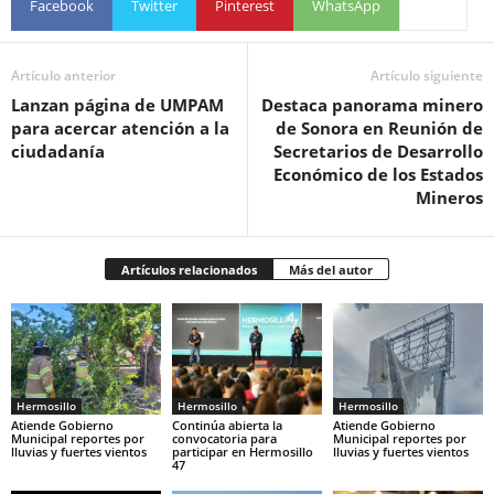
Facebook
Twitter
Pinterest
WhatsApp
Artículo anterior
Artículo siguiente
Lanzan página de UMPAM
Destaca panorama minero
para acercar atención a la
de Sonora en Reunión de
ciudadanía
Secretarios de Desarrollo
Económico de los Estados
Mineros
Artículos relacionados
Más del autor
Hermosillo
Hermosillo
Hermosillo
Atiende Gobierno
Continúa abierta la
Atiende Gobierno
Municipal reportes por
convocatoria para
Municipal reportes por
lluvias y fuertes vientos
participar en Hermosillo
lluvias y fuertes vientos
47