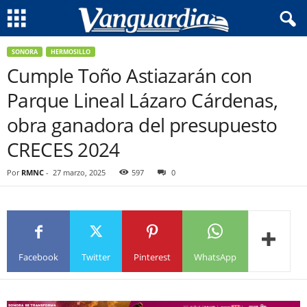
SONORA
HERMOSILLO
Cumple Toño Astiazarán con
Parque Lineal Lázaro Cárdenas,
obra ganadora del presupuesto
CRECES 2024
Por
RMNC
-
27 marzo, 2025
597
0
Facebook
Twitter
Pinterest
WhatsApp