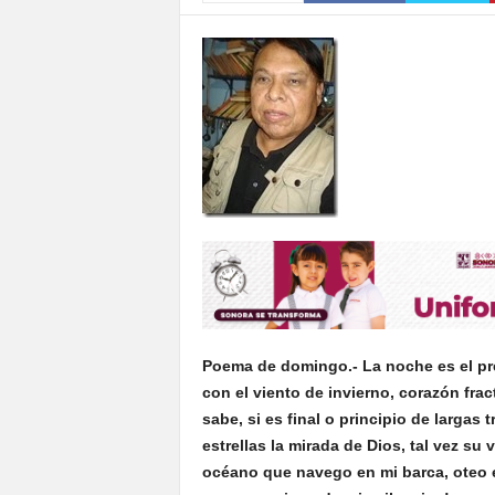
S
o
n
o
r
a
Poema de domingo.- La noche es el pr
con el viento de invierno, corazón frac
sabe, si es final o principio de largas 
estrellas la mirada de Dios, tal vez su
océano que navego en mi barca, oteo e