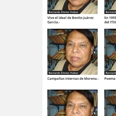
Bernardo Elenes Habas
Bernard
Vive el ideal de Benito Juárez
En 1955
García.-
del ITS
Bernardo Elenes Habas
Bernard
Campañas internas de Morena.-
Poema 