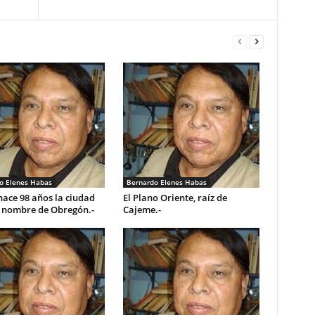
o Elenes Habas
Bernardo Elenes Habas
ace 98 años la ciudad
El Plano Oriente, raíz de
l nombre de Obregón.-
Cajeme.-