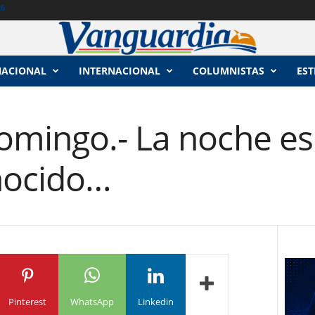
26
NACIONAL
INTERNACIONAL
COLUMNISTAS
EST
mingo.- La noche es 
nocido…
Pinterest
WhatsApp
Linkedin