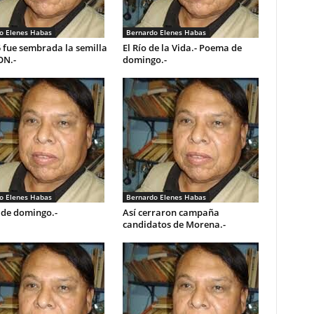
o Elenes Habas
Bernardo Elenes Habas
 fue sembrada la semilla
El Río de la Vida.- Poema de
ON.-
domingo.-
o Elenes Habas
Bernardo Elenes Habas
de domingo.-
Así cerraron campaña
candidatos de Morena.-