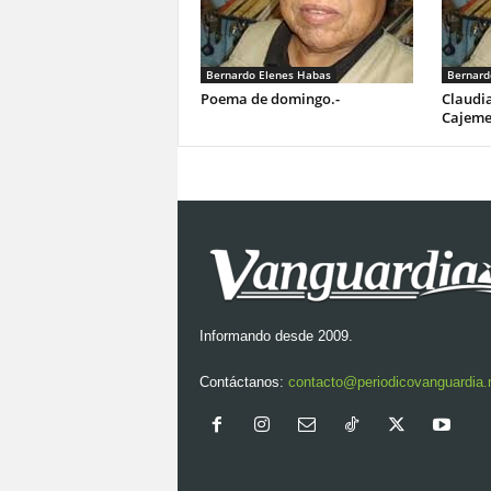
Bernardo Elenes Habas
Bernard
Poema de domingo.-
Claudia
Cajeme
Informando desde 2009.
Contáctanos:
contacto@periodicovanguardia