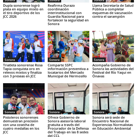
Sonora
Sonora
Sonora
Dupla sonorense logró
Reafirma Durazo
Llama Secretaría de Salud
plata en equipo mixto en
coordinación
Pública a completar
el tiro deportivo de los
interinstitucional con
esquemas de vacunación
JCC 2026
Guardia Nacional para
contra el sarampión
fortalecer la seguridad en
Sonora
Sonora
Sonora
Sonora
Triatleta sonorense Rosa
Comparte SSPC
Acompaña Gobierno de
Tapia conquista oro en
información preventiva a
Sonora las actividades del
relevos mixtos y finaliza
locatarios del Mercado
Festival del Río Yaqui en
con 3 preseas en JCC
Municipal de Hermosillo
Ónavas
Sonora
Sonora
Sonora
Pistoleros sonorenses
Ofrece Gobierno de
Sonora será sede de
demuestran precisión
Sonora asesoría laboral
Encuentro Nacional de
con una cosecha de
gratuita a través del
Experiencias Normalistas
cuatro medallas en los
Procurador de la Defensa
en Educación Ambiental
JCC
del Trabajo en las 8 sedes
del CCL