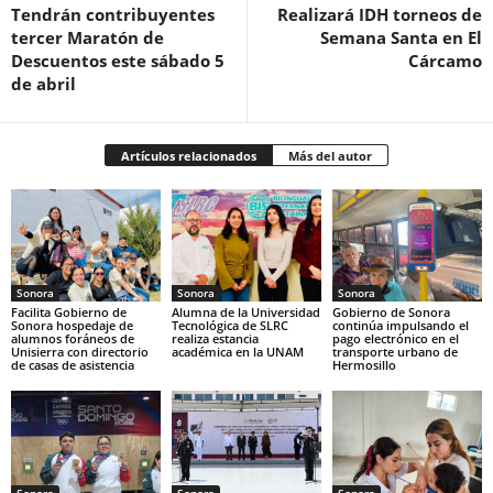
Tendrán contribuyentes
Realizará IDH torneos de
tercer Maratón de
Semana Santa en El
Descuentos este sábado 5
Cárcamo
de abril
Artículos relacionados
Más del autor
Sonora
Sonora
Sonora
Facilita Gobierno de
Alumna de la Universidad
Gobierno de Sonora
Sonora hospedaje de
Tecnológica de SLRC
continúa impulsando el
alumnos foráneos de
realiza estancia
pago electrónico en el
Unisierra con directorio
académica en la UNAM
transporte urbano de
de casas de asistencia
Hermosillo