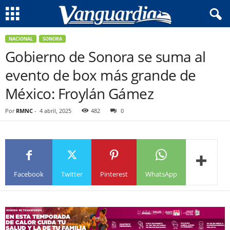
NACIONAL
SONORA
Gobierno de Sonora se suma al
evento de box más grande de
México: Froylán Gámez
Por
RMNC
-
4 abril, 2025
482
0
Facebook
Twitter
Pinterest
WhatsApp