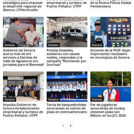
estratégica para impulsar
empresarial y turístico de
de la Nueva Policía Estatal
el desarrollo regional de
Puerto Peñasco: UTPP
Penitenciaria
Álamos: UTHermosillo
Sonora
Sonora
Sonora
Gobierno de Sonora
Policías Estatales,
Acciones de la PESP dejan
acerca más de mil
solidarios con causas
importantes resultados
servicios a familias de
nobles, responden a la
en municipios de Sonora
Valle de Agualurca con
campaña “Reciclando por
jornadas para el Bienestaf
Sonrisas”
Sonora
Sonora
Sonora
Impulsa Gobierno de
Tercia de basquetbolistas
Par de jugadoras
Sonora fortalecimiento
sonorenses se cubren de
sonorenses de hockey
empresarial y turístico de
plata en centroamericano
obtienen plata con
Puerto Peñasco: UTPP
México en los JCC 2026