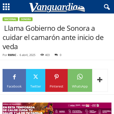
NACIONAL
SONORA
Llama Gobierno de Sonora a
cuidar el camarón ante inicio de
veda
Por
RMNC
-
6 abril, 2025
403
0
Facebook
Twitter
Pinterest
WhatsApp