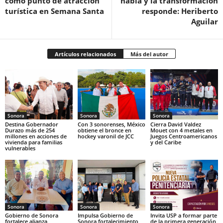
como punto de atracción
habla y la transformación
turística en Semana Santa
responde: Heriberto
Aguilar
Artículos relacionados
Más del autor
Sonora
Sonora
Sonora
Destina Gobernador
Con 3 sonorenses, México
Cierra David Valdez
Durazo más de 254
obtiene el bronce en
Mouet con 4 metales en
millones en acciones de
hockey varonil de JCC
Juegos Centroamericanos
vivienda para familias
y del Caribe
vulnerables
Sonora
Sonora
Sonora
Gobierno de Sonora
Impulsa Gobierno de
Invita USP a formar parte
fortalece alianza
Sonora fortalecimiento
de la primera generación